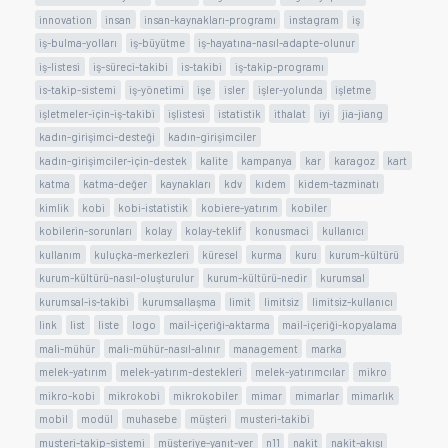
innovation
insan
insan-kaynakları-programı
instagram
iş
iş-bulma-yolları
iş-büyütme
iş-hayatına-nasıl-adapte-olunur
iş-listesi
iş-süreci-takibi
is-takibi
iş-takip-programı
is-takip-sistemi
iş-yönetimi
işe
isler
işler-yolunda
işletme
işletmeler-için-iş-takibi
işlistesi
istatistik
ithalat
iyi
jia-jiang
kadın-girişimci-desteği
kadın-girişimciler
kadın-girişimciler-için-destek
kalite
kampanya
kar
karagoz
kart
katma
katma-değer
kaynakları
kdv
kıdem
kidem-tazminatı
kimlik
kobi
kobi-istatistik
kobiere-yatırım
kobiler
kobilerin-sorunları
kolay
kolay-teklif
konusmaci
kullanıcı
kullanım
kuluçka-merkezleri
küresel
kurma
kuru
kurum-kültürü
kurum-kültürü-nasıl-oluşturulur
kurum-kültürü-nedir
kurumsal
kurumsal-is-takibi
kurumsallaşma
limit
limitsiz
limitsiz-kullanıcı
link
list
liste
logo
mail-içeriği-aktarma
mail-içeriği-kopyalama
mali-mühür
mali-mühür-nasıl-alınır
management
marka
melek-yatırım
melek-yatırım-destekleri
melek-yatırımcılar
mikro
mikro-kobi
mikrokobi
mikrokobiler
mimar
mimarlar
mimarlık
mobil
modül
muhasebe
müşteri
musteri-takibi
musteri-takip-sistemi
müşteriye-yanıt-ver
n11
nakit
nakit-akışı