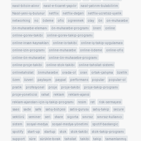
nasıl-bitoin-alınır
nasıl-e-ticaret-yapılır
nasıl-yatırım-bulabilirim
Nasıl-yeni-iş-bulunur
netflix
netflix-değeri
netflix-ucretsiz-uyelik
networking
no
ödeme
ofis
ogrenmek
olay
ön
on-muhasebe
ön-muhasebe-elemanı
ön-muhasebe-programı
öneri
online
online-gorev-takibi
online-gorev-takip-programı
online-insan-kaynakları
online-is-takibi
online-iş-takip-uygulaması
online-izin-programı
online-muhasebe
online-ödeme
online-ofis
online-ön-muhasebe
online-ön-muhasebe-programı
online-proje-takibi
online-stok-takibi
online-tahsilat-sistemi
onlinetahsilat
önmuhasebe
orada-ol
oran
ortak-çalışma
özellik
özen
özveri
paylaşım
paypal
performans
popular
popular-ol
pratik
profesyonel
proje
proje-takibi
proje-takip-programı
proje-yoneticisi
rahat
reklam
reklam-ajansi
reklam-ajansları-için-iş-takip-programı
resim
ret
risk-sermayesi
saas
sade
safe
satış-bütçesi
satis-gurusu
satış-takip
secure
sektörü
seminer
seri
share
sigorta
sınırsız
sınırsız-kullanıcı
sistem
sosyal-medya
sosyal-medya-yönetimi
spotif-baslangic
spotify
start-up
startup
stok
stok-takibi
stok-takip-programı
support
süre
sürükle-bırak
tahsilat
takibi
takip
tamamlanmış