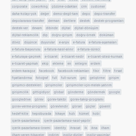
corporate
coworking
çözüme-odaklan
crm
customer
daha-kolayı-yok
değer
demo-degil-tam
depo
depo-transfer
depolararası-transfer
derman
dertlere
destek
destek-programları
destek-ver
devam
dibinde
dijital
dijital-dönüşüm
dijital-reklamcilik
dip
doğru-girişim
doğru-örnek
doküman
döviz
düşünce
duyurular
e-arşiv
e-fatura
e-fatura-aşamaları
e-fatura-başvurusu
e-fatura-nasıl-alınır
e-fatura-süreci
e-faturaya-geçmek
e-ticaret
e-ticaret-nedir
e-ticaret-sitesi-kurmak
e-ticaret-yapmak
ekip
ekleme
en
entegre
erdem
erdem-karagoz
facebook
facebook-reklamları
fikir
filtre
fırsat
fiyatlandırma
fotoğraf
full
full-surum
geç
geliştirme
girişim
girişimci-destekleri
girişimciler
girişimciler-için-melek-yatırım
girişimcilik
gittigidiyor
global
gönderme
göndermek
google
googledrive
görev
gorev-takibi
gorev-takip-programı
gorev-verme-programı
görevlendir
görsel
güçler
güvenli
hedef-kitle
hepsiburada
hikaye
hızlı
hizmet
hobi
içerik-pazarlaması
içerik-pazarlaması-nasıl-yapılır
içerik-pazarlaması-önemi
identity
ihracat
ik
ikna
ilham
ilham-veren-hikayeler
indirim
ingiliz-diziler
ingiliz-yapimlar