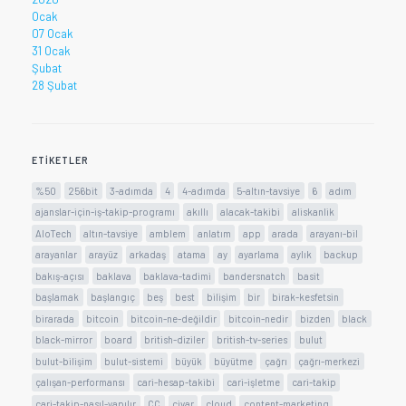
Ocak
07 Ocak
31 Ocak
Şubat
28 Şubat
ETIKETLER
%50
256bit
3-adımda
4
4-adımda
5-altın-tavsiye
6
adım
ajanslar-için-iş-takip-programı
akıllı
alacak-takibi
aliskanlik
AloTech
altın-tavsiye
amblem
anlatım
app
arada
arayanı-bil
arayanlar
arayüz
arkadaş
atama
ay
ayarlama
aylık
backup
bakış-açısı
baklava
baklava-tadimi
bandersnatch
basit
başlamak
başlangıç
beş
best
bilişim
bir
birak-kesfetsin
birarada
bitcoin
bitcoin-ne-değildir
bitcoin-nedir
bizden
black
black-mirror
board
british-diziler
british-tv-series
bulut
bulut-bilişim
bulut-sistemi
büyük
büyütme
çağrı
çağrı-merkezi
çalışan-performansı
cari-hesap-takibi
cari-işletme
cari-takip
cari-takip-nasıl-yapılır
CC
civar
cloud
content-marketing