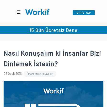
☰
GİRİŞ YAP
15 Gün Ücretsiz Dene
Nasıl Konuşalım ki İnsanlar Bizi
Dinlemek İstesin?
02 Ocak 2018
İlham Veren Hikayeler