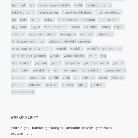
tazminat
tek
tek-adımda-workifte
teklif
teklif-gönderme
teklif-yönetimi
teknoparklar
ticaret-sicil-belgesi
ticari-sicil-kaydi
tık
tıkla
to-do
türkiye
türkiyede-melek-yatırım
ücretsizdene
uygulama
uygun
venture-capital
veren
verimlilik
video
vizyon
vizyoner
vizyoner-dusunce
web-ajansi
webrazzi
whatsapp
whatsapp-ile-gönder
whatsapp-ile-teklif-gönder
whatsapp-şimdi-workif-ile
workif
workif'le
workif'le-işler-yolunda
workifle-işler-yolunda
yakala
yakın-arkadaş
yalın
yap
yapılacaklar
yapmak
yardım
yarıyarıya
yatırım-arıyorum
yazılım
yebilikçilik
yedekleme
yeni
yeni-girişimci-destekleri
yeni-iş-bulma
yeni-uret
yenilenme
yenilik
yıllık
yol
yolunda
yönet
yönetici
yönetim
yönetimi
youtube
yurtdışı
yurtiçi
yüzdeelli
zihin-egzersizi
WORKIF NEDIR?
Mikro ölçekli kobiler için kolay kullanılabilir, iş ve müşteri takip
programıdır.