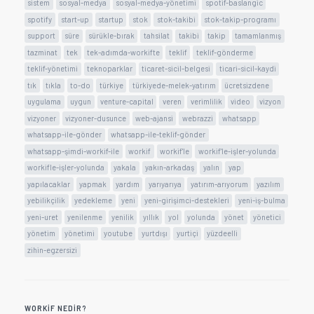
sistem
sosyal-medya
sosyal-medya-yönetimi
spotif-baslangic
spotify
start-up
startup
stok
stok-takibi
stok-takip-programı
support
süre
sürükle-bırak
tahsilat
takibi
takip
tamamlanmış
tazminat
tek
tek-adımda-workifte
teklif
teklif-gönderme
teklif-yönetimi
teknoparklar
ticaret-sicil-belgesi
ticari-sicil-kaydi
tık
tıkla
to-do
türkiye
türkiyede-melek-yatırım
ücretsizdene
uygulama
uygun
venture-capital
veren
verimlilik
video
vizyon
vizyoner
vizyoner-dusunce
web-ajansi
webrazzi
whatsapp
whatsapp-ile-gönder
whatsapp-ile-teklif-gönder
whatsapp-şimdi-workif-ile
workif
workif'le
workif'le-işler-yolunda
workifle-işler-yolunda
yakala
yakın-arkadaş
yalın
yap
yapılacaklar
yapmak
yardım
yarıyarıya
yatırım-arıyorum
yazılım
yebilikçilik
yedekleme
yeni
yeni-girişimci-destekleri
yeni-iş-bulma
yeni-uret
yenilenme
yenilik
yıllık
yol
yolunda
yönet
yönetici
yönetim
yönetimi
youtube
yurtdışı
yurtiçi
yüzdeelli
zihin-egzersizi
WORKIF NEDIR?