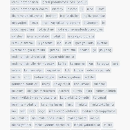
içerik-pazarlaması
içerik-pazarlaması-nasıl-yapılır
içerik-pazarlaması-önemi
identity
ihracat
ik
ikna
ilham
ilham-veren-hikayeler
indirim
ingiliz-diziler
ingiliz-yapimlar
innovation
insan
insan-kaynakları-programı
instagram
iş
iş-bulma-yolları
iş-büyütme
iş-hayatına-nasıl-adapte-olunur
iş-listesi
iş-süreci-takibi
is-takibi
iş-takip-programı
is-takip-sistemi
iş-yönetimi
işe
isler
işler-yolunda
işletme
işletmeler-için-iş-takibi
işlistesi
istatistik
ithalat
iyi
jia-jiang
kadın-girişimci-desteği
kadın-girişimciler
kadın-girişimciler-için-destek
kalite
kampanya
kar
karagoz
kart
katma
katma-değer
kaynakları
kdv
kıdem
kidem-tazminatı
kimlik
kobi
kobi-istatistik
kobiere-yatırım
kobiler
kobilerin-sorunları
kolay
kolay-teklif
konusmaci
kullanıcı
kullanım
kuluçka-merkezleri
küresel
kurma
kuru
kurum-kültürü
kurum-kültürü-nasıl-oluşturulur
kurum-kültürü-nedir
kurumsal
kurumsal-is-takibi
kurumsallaşma
limit
limitsiz
limitsiz-kullanıcı
link
list
liste
logo
mail-içeriği-aktarma
mail-içeriği-kopyalama
mali-mühür
mali-mühür-nasıl-alınır
management
marka
melek-yatırım
melek-yatırım-destekleri
melek-yatırımcılar
mikro