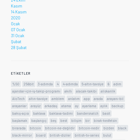
24 Ekim
Kasım
14 Kasım
2020
Ocak
07 Ocak
31 Ocak
Şubat
28 Şubat
ETIKETLER
%50
256bit
3-adımda
4
4-adımda
5-altın-tavsiye
6
adım
ajanslar-için-iş-takip-programı
akıllı
alacak-takibi
aliskanlik
AloTech
altın-tavsiye
amblem
anlatım
app
arada
arayanı-bil
arayanlar
arayüz
arkadaş
atama
ay
ayarlama
aylık
backup
bakış-açısı
baklava
baklava-tadimi
bandersnatch
basit
başlamak
başlangıç
beş
best
bilişim
bir
birak-kesfetsin
birarada
bitcoin
bitcoin-ne-değildir
bitcoin-nedir
bizden
black
black-mirror
board
british-diziler
british-tv-series
bulut