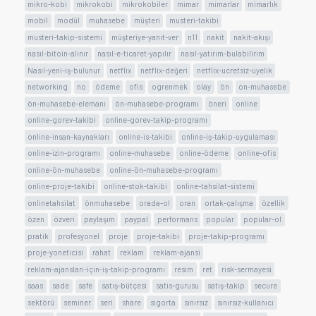
mikro-kobi
mikrokobi
mikrokobiler
mimar
mimarlar
mimarlık
mobil
modül
muhasebe
müşteri
musteri-takibi
musteri-takip-sistemi
müşteriye-yanıt-ver
n11
nakit
nakit-akışı
nasıl-bitoin-alınır
nasıl-e-ticaret-yapılır
nasıl-yatırım-bulabilirim
Nasıl-yeni-iş-bulunur
netflix
netflix-değeri
netflix-ucretsiz-uyelik
networking
no
ödeme
ofis
ogrenmek
olay
ön
on-muhasebe
ön-muhasebe-elemanı
ön-muhasebe-programı
öneri
online
online-gorev-takibi
online-gorev-takip-programı
online-insan-kaynakları
online-is-takibi
online-iş-takip-uygulaması
online-izin-programı
online-muhasebe
online-ödeme
online-ofis
online-ön-muhasebe
online-ön-muhasebe-programı
online-proje-takibi
online-stok-takibi
online-tahsilat-sistemi
onlinetahsilat
önmuhasebe
orada-ol
oran
ortak-çalışma
özellik
özen
özveri
paylaşım
paypal
performans
popular
popular-ol
pratik
profesyonel
proje
proje-takibi
proje-takip-programı
proje-yoneticisi
rahat
reklam
reklam-ajansi
reklam-ajansları-için-iş-takip-programı
resim
ret
risk-sermayesi
saas
sade
safe
satış-bütçesi
satis-gurusu
satış-takip
secure
sektörü
seminer
seri
share
sigorta
sınırsız
sınırsız-kullanıcı