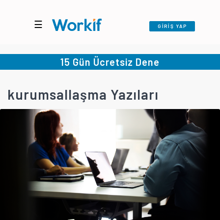
☰
GİRİŞ YAP
15 Gün Ücretsiz Dene
kurumsallaşma Yazıları