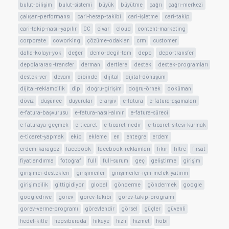
bulut-bilişim
bulut-sistemi
büyük
büyütme
çağrı
çağrı-merkezi
çalışan-performansı
cari-hesap-takibi
cari-işletme
cari-takip
cari-takip-nasıl-yapılır
CC
civar
cloud
content-marketing
corporate
coworking
çözüme-odaklan
crm
customer
daha-kolayı-yok
değer
demo-degil-tam
depo
depo-transfer
depolararası-transfer
derman
dertlere
destek
destek-programları
destek-ver
devam
dibinde
dijital
dijital-dönüşüm
dijital-reklamcilik
dip
doğru-girişim
doğru-örnek
doküman
döviz
düşünce
duyurular
e-arşiv
e-fatura
e-fatura-aşamaları
e-fatura-başvurusu
e-fatura-nasıl-alınır
e-fatura-süreci
e-faturaya-geçmek
e-ticaret
e-ticaret-nedir
e-ticaret-sitesi-kurmak
e-ticaret-yapmak
ekip
ekleme
en
entegre
erdem
erdem-karagoz
facebook
facebook-reklamları
fikir
filtre
fırsat
fiyatlandırma
fotoğraf
full
full-surum
geç
geliştirme
girişim
girişimci-destekleri
girişimciler
girişimciler-için-melek-yatırım
girişimcilik
gittigidiyor
global
gönderme
göndermek
google
googledrive
görev
gorev-takibi
gorev-takip-programı
gorev-verme-programı
görevlendir
görsel
güçler
güvenli
hedef-kitle
hepsiburada
hikaye
hızlı
hizmet
hobi