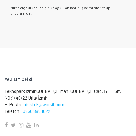
Mikro ölçekli kobiler için kolay kullanılabilir, iş ve müşteri takip
programıdır.
YAZILIM OFİSİ
Teknopark İzmir GÜLBAHÇE Mah. GÜLBAHÇE Cad. İYTE Sit.
NO:1/40/22 Urla/İzmir
E-Posta :
destek@workif.com
Telefon :
0850 885 1022