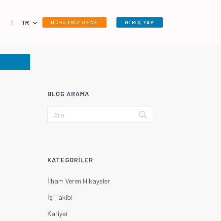
|
TR
ÜCRETSİZ DENE
GİRİŞ YAP
BLOG ARAMA
KATEGORILER
İlham Veren Hikayeler
İş Takibi
Kariyer