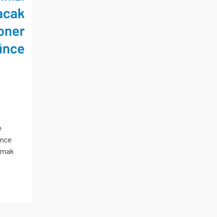
e
ünce
olmak