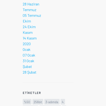
28 Haziran
Temmuz
05 Temmuz
Ekim
24 Ekim
Kasım
14 Kasım
2020
Ocak
07 Ocak
31 Ocak
Şubat
28 Şubat
ETIKETLER
%50
256bit
3-adımda
4