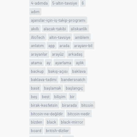
4-adımda
5-altın-tavsiye
6
adım
ajanslar-için-iş-takip-programı
akıllı
alacak-takibi
aliskanlik
AloTech
altın-tavsiye
amblem
anlatım
app
arada
arayanı-bil
arayanlar
arayüz
arkadaş
atama
ay
ayarlama
aylık
backup
bakış-açısı
baklava
baklava-tadimi
bandersnatch
basit
başlamak
başlangıç
beş
best
bilişim
bir
birak-kesfetsin
birarada
bitcoin
bitcoin-ne-değildir
bitcoin-nedir
bizden
black
black-mirror
board
british-diziler