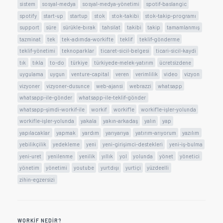
sistem
sosyal-medya
sosyal-medya-yönetimi
spotif-baslangic
spotify
start-up
startup
stok
stok-takibi
stok-takip-programı
support
süre
sürükle-bırak
tahsilat
takibi
takip
tamamlanmış
tazminat
tek
tek-adımda-workifte
teklif
teklif-gönderme
teklif-yönetimi
teknoparklar
ticaret-sicil-belgesi
ticari-sicil-kaydi
tık
tıkla
to-do
türkiye
türkiyede-melek-yatırım
ücretsizdene
uygulama
uygun
venture-capital
veren
verimlilik
video
vizyon
vizyoner
vizyoner-dusunce
web-ajansi
webrazzi
whatsapp
whatsapp-ile-gönder
whatsapp-ile-teklif-gönder
whatsapp-şimdi-workif-ile
workif
workif'le
workif'le-işler-yolunda
workifle-işler-yolunda
yakala
yakın-arkadaş
yalın
yap
yapılacaklar
yapmak
yardım
yarıyarıya
yatırım-arıyorum
yazılım
yebilikçilik
yedekleme
yeni
yeni-girişimci-destekleri
yeni-iş-bulma
yeni-uret
yenilenme
yenilik
yıllık
yol
yolunda
yönet
yönetici
yönetim
yönetimi
youtube
yurtdışı
yurtiçi
yüzdeelli
zihin-egzersizi
WORKIF NEDIR?