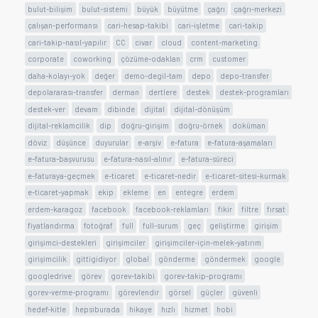
bulut-bilişim
bulut-sistemi
büyük
büyütme
çağrı
çağrı-merkezi
çalışan-performansı
cari-hesap-takibi
cari-işletme
cari-takip
cari-takip-nasıl-yapılır
CC
civar
cloud
content-marketing
corporate
coworking
çözüme-odaklan
crm
customer
daha-kolayı-yok
değer
demo-degil-tam
depo
depo-transfer
depolararası-transfer
derman
dertlere
destek
destek-programları
destek-ver
devam
dibinde
dijital
dijital-dönüşüm
dijital-reklamcilik
dip
doğru-girişim
doğru-örnek
doküman
döviz
düşünce
duyurular
e-arşiv
e-fatura
e-fatura-aşamaları
e-fatura-başvurusu
e-fatura-nasıl-alınır
e-fatura-süreci
e-faturaya-geçmek
e-ticaret
e-ticaret-nedir
e-ticaret-sitesi-kurmak
e-ticaret-yapmak
ekip
ekleme
en
entegre
erdem
erdem-karagoz
facebook
facebook-reklamları
fikir
filtre
fırsat
fiyatlandırma
fotoğraf
full
full-surum
geç
geliştirme
girişim
girişimci-destekleri
girişimciler
girişimciler-için-melek-yatırım
girişimcilik
gittigidiyor
global
gönderme
göndermek
google
googledrive
görev
gorev-takibi
gorev-takip-programı
gorev-verme-programı
görevlendir
görsel
güçler
güvenli
hedef-kitle
hepsiburada
hikaye
hızlı
hizmet
hobi