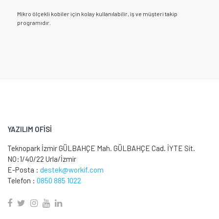
Mikro ölçekli kobiler için kolay kullanılabilir, iş ve müşteri takip
programıdır.
YAZILIM OFİSİ
Teknopark İzmir GÜLBAHÇE Mah. GÜLBAHÇE Cad. İYTE Sit.
NO:1/40/22 Urla/İzmir
E-Posta :
destek@workif.com
Telefon :
0850 885 1022