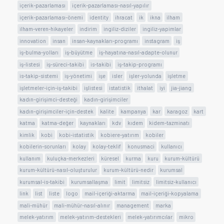
içerik-pazarlaması
içerik-pazarlaması-nasıl-yapılır
içerik-pazarlaması-önemi
identity
ihracat
ik
ikna
ilham
ilham-veren-hikayeler
indirim
ingiliz-diziler
ingiliz-yapimlar
innovation
insan
insan-kaynakları-programı
instagram
iş
iş-bulma-yolları
iş-büyütme
iş-hayatına-nasıl-adapte-olunur
iş-listesi
iş-süreci-takibi
is-takibi
iş-takip-programı
is-takip-sistemi
iş-yönetimi
işe
isler
işler-yolunda
işletme
işletmeler-için-iş-takibi
işlistesi
istatistik
ithalat
iyi
jia-jiang
kadın-girişimci-desteği
kadın-girişimciler
kadın-girişimciler-için-destek
kalite
kampanya
kar
karagoz
kart
katma
katma-değer
kaynakları
kdv
kıdem
kidem-tazminatı
kimlik
kobi
kobi-istatistik
kobiere-yatırım
kobiler
kobilerin-sorunları
kolay
kolay-teklif
konusmaci
kullanıcı
kullanım
kuluçka-merkezleri
küresel
kurma
kuru
kurum-kültürü
kurum-kültürü-nasıl-oluşturulur
kurum-kültürü-nedir
kurumsal
kurumsal-is-takibi
kurumsallaşma
limit
limitsiz
limitsiz-kullanıcı
link
list
liste
logo
mail-içeriği-aktarma
mail-içeriği-kopyalama
mali-mühür
mali-mühür-nasıl-alınır
management
marka
melek-yatırım
melek-yatırım-destekleri
melek-yatırımcılar
mikro