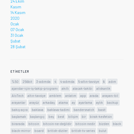
24 Ekim
Kasım
14 Kasım
2020
Ocak
07 Ocak
31 Ocak
Şubat
28 Şubat
ETIKETLER
%50
256bit
3-adımda
4
4-adımda
5-altın-tavsiye
6
adım
ajanslar-için-iş-takip-programı
akıllı
alacak-takibi
aliskanlik
AloTech
altın-tavsiye
amblem
anlatım
app
arada
arayanı-bil
arayanlar
arayüz
arkadaş
atama
ay
ayarlama
aylık
backup
bakış-açısı
baklava
baklava-tadimi
bandersnatch
basit
başlamak
başlangıç
beş
best
bilişim
bir
birak-kesfetsin
birarada
bitcoin
bitcoin-ne-değildir
bitcoin-nedir
bizden
black
black-mirror
board
british-diziler
british-tv-series
bulut