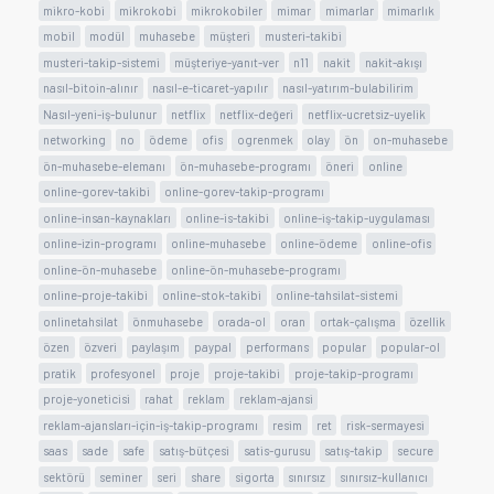
mikro-kobi
mikrokobi
mikrokobiler
mimar
mimarlar
mimarlık
mobil
modül
muhasebe
müşteri
musteri-takibi
musteri-takip-sistemi
müşteriye-yanıt-ver
n11
nakit
nakit-akışı
nasıl-bitoin-alınır
nasıl-e-ticaret-yapılır
nasıl-yatırım-bulabilirim
Nasıl-yeni-iş-bulunur
netflix
netflix-değeri
netflix-ucretsiz-uyelik
networking
no
ödeme
ofis
ogrenmek
olay
ön
on-muhasebe
ön-muhasebe-elemanı
ön-muhasebe-programı
öneri
online
online-gorev-takibi
online-gorev-takip-programı
online-insan-kaynakları
online-is-takibi
online-iş-takip-uygulaması
online-izin-programı
online-muhasebe
online-ödeme
online-ofis
online-ön-muhasebe
online-ön-muhasebe-programı
online-proje-takibi
online-stok-takibi
online-tahsilat-sistemi
onlinetahsilat
önmuhasebe
orada-ol
oran
ortak-çalışma
özellik
özen
özveri
paylaşım
paypal
performans
popular
popular-ol
pratik
profesyonel
proje
proje-takibi
proje-takip-programı
proje-yoneticisi
rahat
reklam
reklam-ajansi
reklam-ajansları-için-iş-takip-programı
resim
ret
risk-sermayesi
saas
sade
safe
satış-bütçesi
satis-gurusu
satış-takip
secure
sektörü
seminer
seri
share
sigorta
sınırsız
sınırsız-kullanıcı