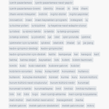
içerik-pazarlaması
içerik-pazarlaması-nasıl-yapılır
içerik-pazarlaması-önemi
identity
ihracat
ik
ikna
ilham
ilham-veren-hikayeler
indirim
ingiliz-diziler
ingiliz-yapimlar
innovation
insan
insan-kaynakları-programı
instagram
iş
iş-bulma-yolları
iş-büyütme
iş-hayatına-nasıl-adapte-olunur
iş-listesi
iş-süreci-takibi
is-takibi
iş-takip-programı
is-takip-sistemi
iş-yönetimi
işe
isler
işler-yolunda
işletme
işletmeler-için-iş-takibi
işlistesi
istatistik
ithalat
iyi
jia-jiang
kadın-girişimci-desteği
kadın-girişimciler
kadın-girişimciler-için-destek
kalite
kampanya
kar
karagoz
kart
katma
katma-değer
kaynakları
kdv
kıdem
kidem-tazminatı
kimlik
kobi
kobi-istatistik
kobiere-yatırım
kobiler
kobilerin-sorunları
kolay
kolay-teklif
konusmaci
kullanıcı
kullanım
kuluçka-merkezleri
küresel
kurma
kuru
kurum-kültürü
kurum-kültürü-nasıl-oluşturulur
kurum-kültürü-nedir
kurumsal
kurumsal-is-takibi
kurumsallaşma
limit
limitsiz
limitsiz-kullanıcı
link
list
liste
logo
mail-içeriği-aktarma
mail-içeriği-kopyalama
mali-mühür
mali-mühür-nasıl-alınır
management
marka
melek-yatırım
melek-yatırım-destekleri
melek-yatırımcılar
mikro