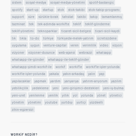
sistem
sosyal-medya
sosyal-medya-yönetimi
spotif-baslangic
spotify
start-up
startup
stok
stok-takibi
stok-takip-programı
support
süre
sürükle-bırak
tahsilat
takibi
takip
tamamlanmış
tazminat
tek
tek-adımda-workifte
teklif
teklif-gönderme
teklif-yönetimi
teknoparklar
ticaret-sicil-belgesi
ticari-sicil-kaydi
tık
tıkla
to-do
türkiye
türkiyede-melek-yatırım
ücretsizdene
uygulama
uygun
venture-capital
veren
verimlilik
video
vizyon
vizyoner
vizyoner-dusunce
web-ajansi
webrazzi
whatsapp
whatsapp-ile-gönder
whatsapp-ile-teklif-gönder
whatsapp-şimdi-workif-ile
workif
workif'le
workif'le-işler-yolunda
workifle-işler-yolunda
yakala
yakın-arkadaş
yalın
yap
yapılacaklar
yapmak
yardım
yarıyarıya
yatırım-arıyorum
yazılım
yebilikçilik
yedekleme
yeni
yeni-girişimci-destekleri
yeni-iş-bulma
yeni-uret
yenilenme
yenilik
yıllık
yol
yolunda
yönet
yönetici
yönetim
yönetimi
youtube
yurtdışı
yurtiçi
yüzdeelli
zihin-egzersizi
WORKIF NEDIR?