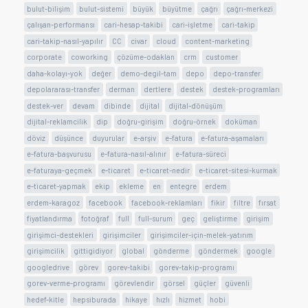
bulut-bilişim
bulut-sistemi
büyük
büyütme
çağrı
çağrı-merkezi
çalışan-performansı
cari-hesap-takibi
cari-işletme
cari-takip
cari-takip-nasıl-yapılır
CC
civar
cloud
content-marketing
corporate
coworking
çözüme-odaklan
crm
customer
daha-kolayı-yok
değer
demo-degil-tam
depo
depo-transfer
depolararası-transfer
derman
dertlere
destek
destek-programları
destek-ver
devam
dibinde
dijital
dijital-dönüşüm
dijital-reklamcilik
dip
doğru-girişim
doğru-örnek
doküman
döviz
düşünce
duyurular
e-arşiv
e-fatura
e-fatura-aşamaları
e-fatura-başvurusu
e-fatura-nasıl-alınır
e-fatura-süreci
e-faturaya-geçmek
e-ticaret
e-ticaret-nedir
e-ticaret-sitesi-kurmak
e-ticaret-yapmak
ekip
ekleme
en
entegre
erdem
erdem-karagoz
facebook
facebook-reklamları
fikir
filtre
fırsat
fiyatlandırma
fotoğraf
full
full-surum
geç
geliştirme
girişim
girişimci-destekleri
girişimciler
girişimciler-için-melek-yatırım
girişimcilik
gittigidiyor
global
gönderme
göndermek
google
googledrive
görev
gorev-takibi
gorev-takip-programı
gorev-verme-programı
görevlendir
görsel
güçler
güvenli
hedef-kitle
hepsiburada
hikaye
hızlı
hizmet
hobi