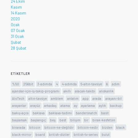
24 Ekim
Kasım
14 Kasım
2020
Ocak
07 Ocak
31 Ocak
Şubat
28 Şubat
ETIKETLER
%50
256bit
3-adımda
4
4-adımda
5-altın-tavsiye
6
adım
ajanslar-için-iş-takip-programı
akıllı
alacak-takibi
aliskanlik
AloTech
altın-tavsiye
amblem
anlatım
app
arada
arayanı-bil
arayanlar
arayüz
arkadaş
atama
ay
ayarlama
aylık
backup
bakış-açısı
baklava
baklava-tadimi
bandersnatch
basit
başlamak
başlangıç
beş
best
bilişim
bir
birak-kesfetsin
birarada
bitcoin
bitcoin-ne-değildir
bitcoin-nedir
bizden
black
black-mirror
board
british-diziler
british-tv-series
bulut