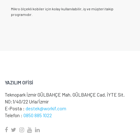
Mikro ölçekli kobiler için kolay kullanılabilir, iş ve müşteri takip
programıdır.
YAZILIM OFİSİ
Teknopark İzmir GÜLBAHÇE Mah. GÜLBAHÇE Cad. İYTE Sit.
NO:1/40/22 Urla/İzmir
E-Posta :
destek@workif.com
Telefon :
0850 885 1022