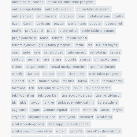
online-ön-muhasebe
online-ön-muhasebe-programı
online-proje-takibi
online-stok-takibi
online-tahsilat-sistemi
onlinetahsilat
önmuhasebe
orada-ol
oran
ortak-çalışma
özellik
özen
özveri
paylaşım
paypal
performans
popular
popular-ol
pratik
profesyonel
proje
proje-takibi
proje-takip-programı
proje-yoneticisi
rahat
reklam
reklam-ajansi
reklam-ajansları-için-iş-takip-programı
resim
ret
risk-sermayesi
saas
sade
safe
satış-bütçesi
satis-gurusu
satış-takip
secure
sektörü
seminer
seri
share
sigorta
sınırsız
sınırsız-kullanıcı
sistem
sosyal-medya
sosyal-medya-yönetimi
spotif-baslangic
spotify
start-up
startup
stok
stok-takibi
stok-takip-programı
support
süre
sürükle-bırak
tahsilat
takibi
takip
tamamlanmış
tazminat
tek
tek-adımda-workifte
teklif
teklif-gönderme
teklif-yönetimi
teknoparklar
ticaret-sicil-belgesi
ticari-sicil-kaydi
tık
tıkla
to-do
türkiye
türkiyede-melek-yatırım
ücretsizdene
uygulama
uygun
venture-capital
veren
verimlilik
video
vizyon
vizyoner
vizyoner-dusunce
web-ajansi
webrazzi
whatsapp
whatsapp-ile-gönder
whatsapp-ile-teklif-gönder
whatsapp-şimdi-workif-ile
workif
workif'le
workif'le-işler-yolunda