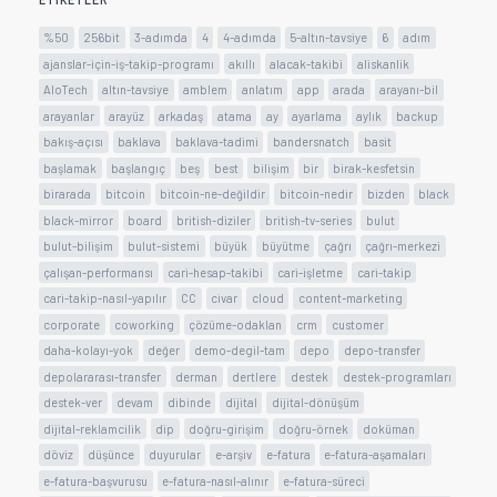
ETIKETLER
%50
256bit
3-adımda
4
4-adımda
5-altın-tavsiye
6
adım
ajanslar-için-iş-takip-programı
akıllı
alacak-takibi
aliskanlik
AloTech
altın-tavsiye
amblem
anlatım
app
arada
arayanı-bil
arayanlar
arayüz
arkadaş
atama
ay
ayarlama
aylık
backup
bakış-açısı
baklava
baklava-tadimi
bandersnatch
basit
başlamak
başlangıç
beş
best
bilişim
bir
birak-kesfetsin
birarada
bitcoin
bitcoin-ne-değildir
bitcoin-nedir
bizden
black
black-mirror
board
british-diziler
british-tv-series
bulut
bulut-bilişim
bulut-sistemi
büyük
büyütme
çağrı
çağrı-merkezi
çalışan-performansı
cari-hesap-takibi
cari-işletme
cari-takip
cari-takip-nasıl-yapılır
CC
civar
cloud
content-marketing
corporate
coworking
çözüme-odaklan
crm
customer
daha-kolayı-yok
değer
demo-degil-tam
depo
depo-transfer
depolararası-transfer
derman
dertlere
destek
destek-programları
destek-ver
devam
dibinde
dijital
dijital-dönüşüm
dijital-reklamcilik
dip
doğru-girişim
doğru-örnek
doküman
döviz
düşünce
duyurular
e-arşiv
e-fatura
e-fatura-aşamaları
e-fatura-başvurusu
e-fatura-nasıl-alınır
e-fatura-süreci