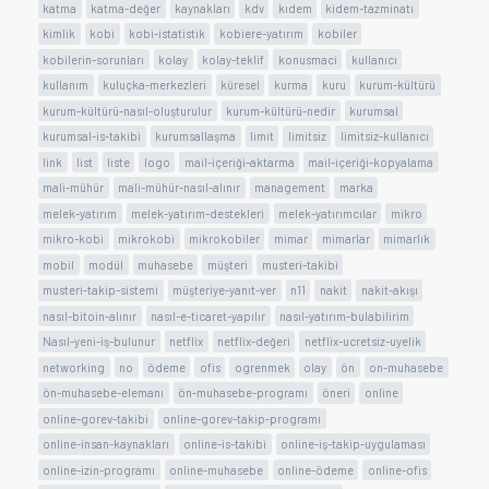
katma
katma-değer
kaynakları
kdv
kıdem
kidem-tazminatı
kimlik
kobi
kobi-istatistik
kobiere-yatırım
kobiler
kobilerin-sorunları
kolay
kolay-teklif
konusmaci
kullanıcı
kullanım
kuluçka-merkezleri
küresel
kurma
kuru
kurum-kültürü
kurum-kültürü-nasıl-oluşturulur
kurum-kültürü-nedir
kurumsal
kurumsal-is-takibi
kurumsallaşma
limit
limitsiz
limitsiz-kullanıcı
link
list
liste
logo
mail-içeriği-aktarma
mail-içeriği-kopyalama
mali-mühür
mali-mühür-nasıl-alınır
management
marka
melek-yatırım
melek-yatırım-destekleri
melek-yatırımcılar
mikro
mikro-kobi
mikrokobi
mikrokobiler
mimar
mimarlar
mimarlık
mobil
modül
muhasebe
müşteri
musteri-takibi
musteri-takip-sistemi
müşteriye-yanıt-ver
n11
nakit
nakit-akışı
nasıl-bitoin-alınır
nasıl-e-ticaret-yapılır
nasıl-yatırım-bulabilirim
Nasıl-yeni-iş-bulunur
netflix
netflix-değeri
netflix-ucretsiz-uyelik
networking
no
ödeme
ofis
ogrenmek
olay
ön
on-muhasebe
ön-muhasebe-elemanı
ön-muhasebe-programı
öneri
online
online-gorev-takibi
online-gorev-takip-programı
online-insan-kaynakları
online-is-takibi
online-iş-takip-uygulaması
online-izin-programı
online-muhasebe
online-ödeme
online-ofis