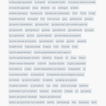
e-faturaya-geçmek
e-ticaret
e-ticaret-nedir
e-ticaret-sitesi-kurmak
e-ticaret-yapmak
ekip
ekleme
en
entegre
erdem
erdem-karagoz
facebook
facebook-reklamları
fikir
filtre
fırsat
fiyatlandırma
fotoğraf
full
full-surum
geç
geliştirme
girişim
girişimci-destekleri
girişimciler
girişimciler-için-melek-yatırım
girişimcilik
gittigidiyor
global
gönderme
göndermek
google
googledrive
görev
gorev-takibi
gorev-takip-programı
gorev-verme-programı
görevlendir
görsel
güçler
güvenli
hedef-kitle
hepsiburada
hikaye
hızlı
hizmet
hobi
içerik-pazarlaması
içerik-pazarlaması-nasıl-yapılır
içerik-pazarlaması-önemi
identity
ihracat
ik
ikna
ilham
ilham-veren-hikayeler
indirim
ingiliz-diziler
ingiliz-yapimlar
innovation
insan
insan-kaynakları-programı
instagram
iş
iş-bulma-yolları
iş-büyütme
iş-hayatına-nasıl-adapte-olunur
iş-listesi
iş-süreci-takibi
is-takibi
iş-takip-programı
is-takip-sistemi
iş-yönetimi
işe
isler
işler-yolunda
işletme
işletmeler-için-iş-takibi
işlistesi
istatistik
ithalat
iyi
jia-jiang
kadın-girişimci-desteği
kadın-girişimciler
kadın-girişimciler-için-destek
kalite
kampanya
kar
karagoz
kart