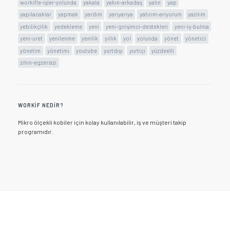
workifle-işler-yolunda
yakala
yakın-arkadaş
yalın
yap
yapılacaklar
yapmak
yardım
yarıyarıya
yatırım-arıyorum
yazılım
yebilikçilik
yedekleme
yeni
yeni-girişimci-destekleri
yeni-iş-bulma
yeni-uret
yenilenme
yenilik
yıllık
yol
yolunda
yönet
yönetici
yönetim
yönetimi
youtube
yurtdışı
yurtiçi
yüzdeelli
zihin-egzersizi
WORKIF NEDIR?
Mikro ölçekli kobiler için kolay kullanılabilir, iş ve müşteri takip
programıdır.