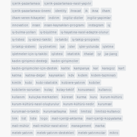
içerik-pazarlaması
içerik-pazarlaması-nasıl-yapılır
içerik-pazarlaması-önemi
identity
ihracat
ik
ikna
ilham
ilham-veren-hikayeler
indirim
ingiliz-diziler
ingiliz-yapimlar
innovation
insan
insan-kaynakları-programı
instagram
iş
iş-bulma-yolları
iş-büyütme
iş-hayatına-nasıl-adapte-olunur
iş-listesi
iş-süreci-takibi
is-takibi
iş-takip-programı
is-takip-sistemi
iş-yönetimi
işe
isler
işler-yolunda
işletme
işletmeler-için-iş-takibi
işlistesi
istatistik
ithalat
iyi
jia-jiang
kadın-girişimci-desteği
kadın-girişimciler
kadın-girişimciler-için-destek
kalite
kampanya
kar
karagoz
kart
katma
katma-değer
kaynakları
kdv
kıdem
kidem-tazminatı
kimlik
kobi
kobi-istatistik
kobiere-yatırım
kobiler
kobilerin-sorunları
kolay
kolay-teklif
konusmaci
kullanıcı
kullanım
kuluçka-merkezleri
küresel
kurma
kuru
kurum-kültürü
kurum-kültürü-nasıl-oluşturulur
kurum-kültürü-nedir
kurumsal
kurumsal-is-takibi
kurumsallaşma
limit
limitsiz
limitsiz-kullanıcı
link
list
liste
logo
mail-içeriği-aktarma
mail-içeriği-kopyalama
mali-mühür
mali-mühür-nasıl-alınır
management
marka
melek-yatırım
melek-yatırım-destekleri
melek-yatırımcılar
mikro