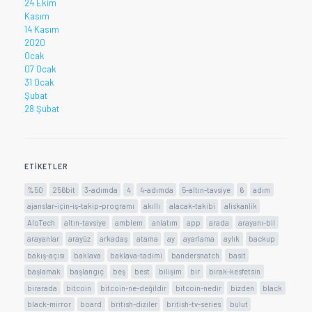
24 Ekim
Kasım
14 Kasım
2020
Ocak
07 Ocak
31 Ocak
Şubat
28 Şubat
ETIKETLER
%50
256bit
3-adımda
4
4-adımda
5-altın-tavsiye
6
adım
ajanslar-için-iş-takip-programı
akıllı
alacak-takibi
aliskanlik
AloTech
altın-tavsiye
amblem
anlatım
app
arada
arayanı-bil
arayanlar
arayüz
arkadaş
atama
ay
ayarlama
aylık
backup
bakış-açısı
baklava
baklava-tadimi
bandersnatch
basit
başlamak
başlangıç
beş
best
bilişim
bir
birak-kesfetsin
birarada
bitcoin
bitcoin-ne-değildir
bitcoin-nedir
bizden
black
black-mirror
board
british-diziler
british-tv-series
bulut