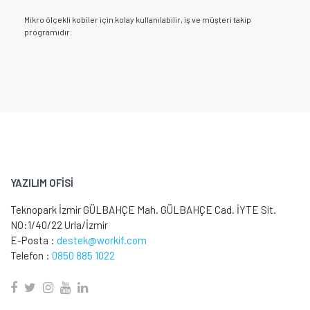
Mikro ölçekli kobiler için kolay kullanılabilir, iş ve müşteri takip
programıdır.
YAZILIM OFİSİ
Teknopark İzmir GÜLBAHÇE Mah. GÜLBAHÇE Cad. İYTE Sit.
NO:1/40/22 Urla/İzmir
E-Posta :
destek@workif.com
Telefon :
0850 885 1022