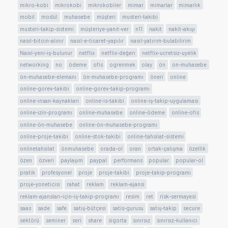
mikro-kobi
mikrokobi
mikrokobiler
mimar
mimarlar
mimarlık
mobil
modül
muhasebe
müşteri
musteri-takibi
musteri-takip-sistemi
müşteriye-yanıt-ver
n11
nakit
nakit-akışı
nasıl-bitoin-alınır
nasıl-e-ticaret-yapılır
nasıl-yatırım-bulabilirim
Nasıl-yeni-iş-bulunur
netflix
netflix-değeri
netflix-ucretsiz-uyelik
networking
no
ödeme
ofis
ogrenmek
olay
ön
on-muhasebe
ön-muhasebe-elemanı
ön-muhasebe-programı
öneri
online
online-gorev-takibi
online-gorev-takip-programı
online-insan-kaynakları
online-is-takibi
online-iş-takip-uygulaması
online-izin-programı
online-muhasebe
online-ödeme
online-ofis
online-ön-muhasebe
online-ön-muhasebe-programı
online-proje-takibi
online-stok-takibi
online-tahsilat-sistemi
onlinetahsilat
önmuhasebe
orada-ol
oran
ortak-çalışma
özellik
özen
özveri
paylaşım
paypal
performans
popular
popular-ol
pratik
profesyonel
proje
proje-takibi
proje-takip-programı
proje-yoneticisi
rahat
reklam
reklam-ajansi
reklam-ajansları-için-iş-takip-programı
resim
ret
risk-sermayesi
saas
sade
safe
satış-bütçesi
satis-gurusu
satış-takip
secure
sektörü
seminer
seri
share
sigorta
sınırsız
sınırsız-kullanıcı