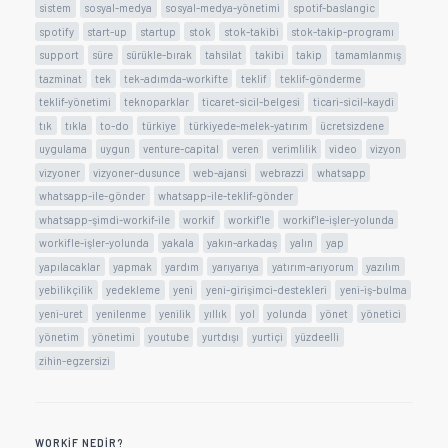
sistem
sosyal-medya
sosyal-medya-yönetimi
spotif-baslangic
spotify
start-up
startup
stok
stok-takibi
stok-takip-programı
support
süre
sürükle-bırak
tahsilat
takibi
takip
tamamlanmış
tazminat
tek
tek-adımda-workifte
teklif
teklif-gönderme
teklif-yönetimi
teknoparklar
ticaret-sicil-belgesi
ticari-sicil-kaydi
tık
tıkla
to-do
türkiye
türkiyede-melek-yatırım
ücretsizdene
uygulama
uygun
venture-capital
veren
verimlilik
video
vizyon
vizyoner
vizyoner-dusunce
web-ajansi
webrazzi
whatsapp
whatsapp-ile-gönder
whatsapp-ile-teklif-gönder
whatsapp-şimdi-workif-ile
workif
workif'le
workif'le-işler-yolunda
workifle-işler-yolunda
yakala
yakın-arkadaş
yalın
yap
yapılacaklar
yapmak
yardım
yarıyarıya
yatırım-arıyorum
yazılım
yebilikçilik
yedekleme
yeni
yeni-girişimci-destekleri
yeni-iş-bulma
yeni-uret
yenilenme
yenilik
yıllık
yol
yolunda
yönet
yönetici
yönetim
yönetimi
youtube
yurtdışı
yurtiçi
yüzdeelli
zihin-egzersizi
WORKIF NEDIR?