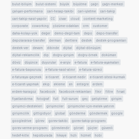
bulut-bilişim
bulut-sistemi
büyük
büyütme
çağrı
çağrı-merkezi
çalışan-performansı
cari-hesap-takibi
cari-işletme
cari-takip
cari-takip-nasıl-yapılır
CC
civar
cloud
content-marketing
corporate
coworking
çözüme-odaklan
crm
customer
daha-kolayı-yok
değer
demo-degil-tam
depo
depo-transfer
depolararası-transfer
derman
dertlere
destek
destek-programları
destek-ver
devam
dibinde
dijital
dijital-dönüşüm
dijital-reklamcilik
dip
doğru-girişim
doğru-örnek
doküman
döviz
düşünce
duyurular
e-arşiv
e-fatura
e-fatura-aşamaları
e-fatura-başvurusu
e-fatura-nasıl-alınır
e-fatura-süreci
e-faturaya-geçmek
e-ticaret
e-ticaret-nedir
e-ticaret-sitesi-kurmak
e-ticaret-yapmak
ekip
ekleme
en
entegre
erdem
erdem-karagoz
facebook
facebook-reklamları
fikir
filtre
fırsat
fiyatlandırma
fotoğraf
full
full-surum
geç
geliştirme
girişim
girişimci-destekleri
girişimciler
girişimciler-için-melek-yatırım
girişimcilik
gittigidiyor
global
gönderme
göndermek
google
googledrive
görev
gorev-takibi
gorev-takip-programı
gorev-verme-programı
görevlendir
görsel
güçler
güvenli
hedef-kitle
hepsiburada
hikaye
hızlı
hizmet
hobi