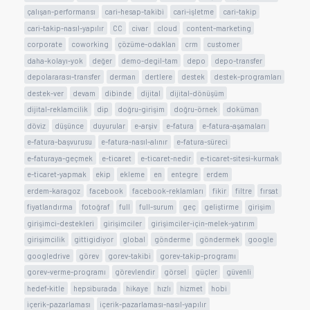
çalışan-performansı
cari-hesap-takibi
cari-işletme
cari-takip
cari-takip-nasıl-yapılır
CC
civar
cloud
content-marketing
corporate
coworking
çözüme-odaklan
crm
customer
daha-kolayı-yok
değer
demo-degil-tam
depo
depo-transfer
depolararası-transfer
derman
dertlere
destek
destek-programları
destek-ver
devam
dibinde
dijital
dijital-dönüşüm
dijital-reklamcilik
dip
doğru-girişim
doğru-örnek
doküman
döviz
düşünce
duyurular
e-arşiv
e-fatura
e-fatura-aşamaları
e-fatura-başvurusu
e-fatura-nasıl-alınır
e-fatura-süreci
e-faturaya-geçmek
e-ticaret
e-ticaret-nedir
e-ticaret-sitesi-kurmak
e-ticaret-yapmak
ekip
ekleme
en
entegre
erdem
erdem-karagoz
facebook
facebook-reklamları
fikir
filtre
fırsat
fiyatlandırma
fotoğraf
full
full-surum
geç
geliştirme
girişim
girişimci-destekleri
girişimciler
girişimciler-için-melek-yatırım
girişimcilik
gittigidiyor
global
gönderme
göndermek
google
googledrive
görev
gorev-takibi
gorev-takip-programı
gorev-verme-programı
görevlendir
görsel
güçler
güvenli
hedef-kitle
hepsiburada
hikaye
hızlı
hizmet
hobi
içerik-pazarlaması
içerik-pazarlaması-nasıl-yapılır