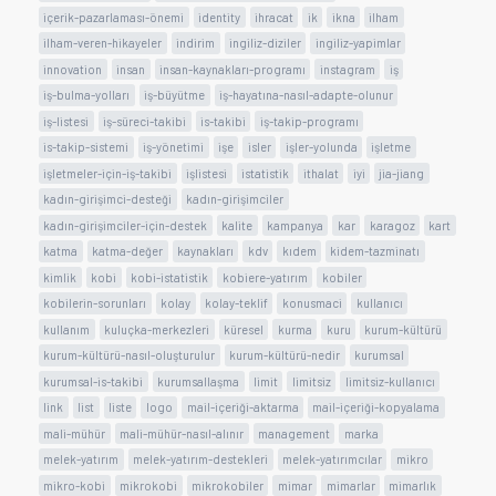
içerik-pazarlaması-önemi
identity
ihracat
ik
ikna
ilham
ilham-veren-hikayeler
indirim
ingiliz-diziler
ingiliz-yapimlar
innovation
insan
insan-kaynakları-programı
instagram
iş
iş-bulma-yolları
iş-büyütme
iş-hayatına-nasıl-adapte-olunur
iş-listesi
iş-süreci-takibi
is-takibi
iş-takip-programı
is-takip-sistemi
iş-yönetimi
işe
isler
işler-yolunda
işletme
işletmeler-için-iş-takibi
işlistesi
istatistik
ithalat
iyi
jia-jiang
kadın-girişimci-desteği
kadın-girişimciler
kadın-girişimciler-için-destek
kalite
kampanya
kar
karagoz
kart
katma
katma-değer
kaynakları
kdv
kıdem
kidem-tazminatı
kimlik
kobi
kobi-istatistik
kobiere-yatırım
kobiler
kobilerin-sorunları
kolay
kolay-teklif
konusmaci
kullanıcı
kullanım
kuluçka-merkezleri
küresel
kurma
kuru
kurum-kültürü
kurum-kültürü-nasıl-oluşturulur
kurum-kültürü-nedir
kurumsal
kurumsal-is-takibi
kurumsallaşma
limit
limitsiz
limitsiz-kullanıcı
link
list
liste
logo
mail-içeriği-aktarma
mail-içeriği-kopyalama
mali-mühür
mali-mühür-nasıl-alınır
management
marka
melek-yatırım
melek-yatırım-destekleri
melek-yatırımcılar
mikro
mikro-kobi
mikrokobi
mikrokobiler
mimar
mimarlar
mimarlık