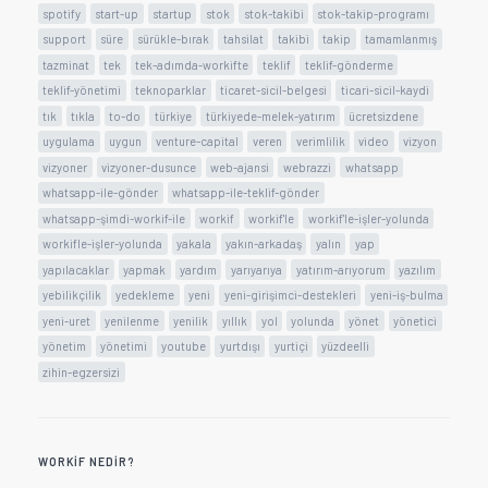
spotify
start-up
startup
stok
stok-takibi
stok-takip-programı
support
süre
sürükle-bırak
tahsilat
takibi
takip
tamamlanmış
tazminat
tek
tek-adımda-workifte
teklif
teklif-gönderme
teklif-yönetimi
teknoparklar
ticaret-sicil-belgesi
ticari-sicil-kaydi
tık
tıkla
to-do
türkiye
türkiyede-melek-yatırım
ücretsizdene
uygulama
uygun
venture-capital
veren
verimlilik
video
vizyon
vizyoner
vizyoner-dusunce
web-ajansi
webrazzi
whatsapp
whatsapp-ile-gönder
whatsapp-ile-teklif-gönder
whatsapp-şimdi-workif-ile
workif
workif'le
workif'le-işler-yolunda
workifle-işler-yolunda
yakala
yakın-arkadaş
yalın
yap
yapılacaklar
yapmak
yardım
yarıyarıya
yatırım-arıyorum
yazılım
yebilikçilik
yedekleme
yeni
yeni-girişimci-destekleri
yeni-iş-bulma
yeni-uret
yenilenme
yenilik
yıllık
yol
yolunda
yönet
yönetici
yönetim
yönetimi
youtube
yurtdışı
yurtiçi
yüzdeelli
zihin-egzersizi
WORKIF NEDIR?