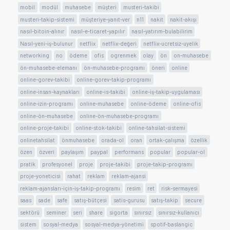
mobil
modül
muhasebe
müşteri
musteri-takibi
musteri-takip-sistemi
müşteriye-yanıt-ver
n11
nakit
nakit-akışı
nasıl-bitoin-alınır
nasıl-e-ticaret-yapılır
nasıl-yatırım-bulabilirim
Nasıl-yeni-iş-bulunur
netflix
netflix-değeri
netflix-ucretsiz-uyelik
networking
no
ödeme
ofis
ogrenmek
olay
ön
on-muhasebe
ön-muhasebe-elemanı
ön-muhasebe-programı
öneri
online
online-gorev-takibi
online-gorev-takip-programı
online-insan-kaynakları
online-is-takibi
online-iş-takip-uygulaması
online-izin-programı
online-muhasebe
online-ödeme
online-ofis
online-ön-muhasebe
online-ön-muhasebe-programı
online-proje-takibi
online-stok-takibi
online-tahsilat-sistemi
onlinetahsilat
önmuhasebe
orada-ol
oran
ortak-çalışma
özellik
özen
özveri
paylaşım
paypal
performans
popular
popular-ol
pratik
profesyonel
proje
proje-takibi
proje-takip-programı
proje-yoneticisi
rahat
reklam
reklam-ajansi
reklam-ajansları-için-iş-takip-programı
resim
ret
risk-sermayesi
saas
sade
safe
satış-bütçesi
satis-gurusu
satış-takip
secure
sektörü
seminer
seri
share
sigorta
sınırsız
sınırsız-kullanıcı
sistem
sosyal-medya
sosyal-medya-yönetimi
spotif-baslangic