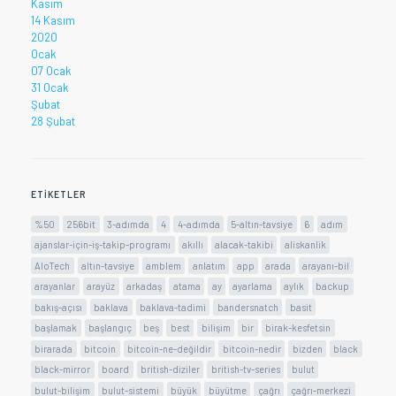
Kasım
14 Kasım
2020
Ocak
07 Ocak
31 Ocak
Şubat
28 Şubat
ETIKETLER
%50
256bit
3-adımda
4
4-adımda
5-altın-tavsiye
6
adım
ajanslar-için-iş-takip-programı
akıllı
alacak-takibi
aliskanlik
AloTech
altın-tavsiye
amblem
anlatım
app
arada
arayanı-bil
arayanlar
arayüz
arkadaş
atama
ay
ayarlama
aylık
backup
bakış-açısı
baklava
baklava-tadimi
bandersnatch
basit
başlamak
başlangıç
beş
best
bilişim
bir
birak-kesfetsin
birarada
bitcoin
bitcoin-ne-değildir
bitcoin-nedir
bizden
black
black-mirror
board
british-diziler
british-tv-series
bulut
bulut-bilişim
bulut-sistemi
büyük
büyütme
çağrı
çağrı-merkezi