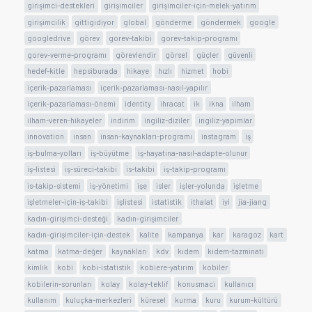
girişimci-destekleri
girişimciler
girişimciler-için-melek-yatırım
girişimcilik
gittigidiyor
global
gönderme
göndermek
google
googledrive
görev
gorev-takibi
gorev-takip-programı
gorev-verme-programı
görevlendir
görsel
güçler
güvenli
hedef-kitle
hepsiburada
hikaye
hızlı
hizmet
hobi
içerik-pazarlaması
içerik-pazarlaması-nasıl-yapılır
içerik-pazarlaması-önemi
identity
ihracat
ik
ikna
ilham
ilham-veren-hikayeler
indirim
ingiliz-diziler
ingiliz-yapimlar
innovation
insan
insan-kaynakları-programı
instagram
iş
iş-bulma-yolları
iş-büyütme
iş-hayatına-nasıl-adapte-olunur
iş-listesi
iş-süreci-takibi
is-takibi
iş-takip-programı
is-takip-sistemi
iş-yönetimi
işe
isler
işler-yolunda
işletme
işletmeler-için-iş-takibi
işlistesi
istatistik
ithalat
iyi
jia-jiang
kadın-girişimci-desteği
kadın-girişimciler
kadın-girişimciler-için-destek
kalite
kampanya
kar
karagoz
kart
katma
katma-değer
kaynakları
kdv
kıdem
kidem-tazminatı
kimlik
kobi
kobi-istatistik
kobiere-yatırım
kobiler
kobilerin-sorunları
kolay
kolay-teklif
konusmaci
kullanıcı
kullanım
kuluçka-merkezleri
küresel
kurma
kuru
kurum-kültürü