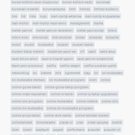
kurum-kültürü-nasıl-oluşturulur
kurum-kültürü-nedir
kurumsal
kurumsal-is-takibi
kurumsallaşma
limit
limitsiz
limitsiz-kullanıcı
link
list
liste
logo
mail-içeriği-aktarma
mail-içeriği-kopyalama
mali-mühür
mali-mühür-nasıl-alınır
management
marka
melek-yatırım
melek-yatırım-destekleri
melek-yatırımcılar
mikro
mikro-kobi
mikrokobi
mikrokobiler
mimar
mimarlar
mimarlık
mobil
modül
muhasebe
müşteri
musteri-takibi
musteri-takip-sistemi
müşteriye-yanıt-ver
n11
nakit
nakit-akışı
nasıl-bitoin-alınır
nasıl-e-ticaret-yapılır
nasıl-yatırım-bulabilirim
Nasıl-yeni-iş-bulunur
netflix
netflix-değeri
netflix-ucretsiz-uyelik
networking
no
ödeme
ofis
ogrenmek
olay
ön
on-muhasebe
ön-muhasebe-elemanı
ön-muhasebe-programı
öneri
online
online-gorev-takibi
online-gorev-takip-programı
online-insan-kaynakları
online-is-takibi
online-iş-takip-uygulaması
online-izin-programı
online-muhasebe
online-ödeme
online-ofis
online-ön-muhasebe
online-ön-muhasebe-programı
online-proje-takibi
online-stok-takibi
online-tahsilat-sistemi
onlinetahsilat
önmuhasebe
orada-ol
oran
ortak-çalışma
özellik
özen
özveri
paylaşım
paypal
performans
popular
popular-ol