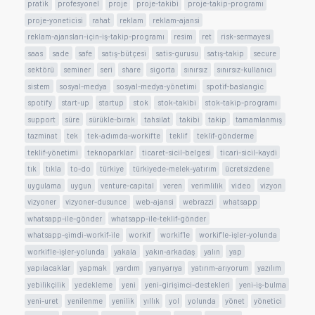
pratik
profesyonel
proje
proje-takibi
proje-takip-programı
proje-yoneticisi
rahat
reklam
reklam-ajansi
reklam-ajansları-için-iş-takip-programı
resim
ret
risk-sermayesi
saas
sade
safe
satış-bütçesi
satis-gurusu
satış-takip
secure
sektörü
seminer
seri
share
sigorta
sınırsız
sınırsız-kullanıcı
sistem
sosyal-medya
sosyal-medya-yönetimi
spotif-baslangic
spotify
start-up
startup
stok
stok-takibi
stok-takip-programı
support
süre
sürükle-bırak
tahsilat
takibi
takip
tamamlanmış
tazminat
tek
tek-adımda-workifte
teklif
teklif-gönderme
teklif-yönetimi
teknoparklar
ticaret-sicil-belgesi
ticari-sicil-kaydi
tık
tıkla
to-do
türkiye
türkiyede-melek-yatırım
ücretsizdene
uygulama
uygun
venture-capital
veren
verimlilik
video
vizyon
vizyoner
vizyoner-dusunce
web-ajansi
webrazzi
whatsapp
whatsapp-ile-gönder
whatsapp-ile-teklif-gönder
whatsapp-şimdi-workif-ile
workif
workif'le
workif'le-işler-yolunda
workifle-işler-yolunda
yakala
yakın-arkadaş
yalın
yap
yapılacaklar
yapmak
yardım
yarıyarıya
yatırım-arıyorum
yazılım
yebilikçilik
yedekleme
yeni
yeni-girişimci-destekleri
yeni-iş-bulma
yeni-uret
yenilenme
yenilik
yıllık
yol
yolunda
yönet
yönetici