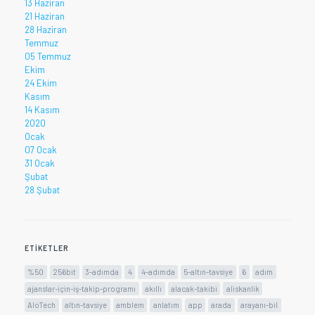
13 Haziran
21 Haziran
28 Haziran
Temmuz
05 Temmuz
Ekim
24 Ekim
Kasım
14 Kasım
2020
Ocak
07 Ocak
31 Ocak
Şubat
28 Şubat
ETIKETLER
%50
256bit
3-adımda
4
4-adımda
5-altın-tavsiye
6
adım
ajanslar-için-iş-takip-programı
akıllı
alacak-takibi
aliskanlik
AloTech
altın-tavsiye
amblem
anlatım
app
arada
arayanı-bil