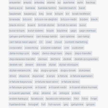
arayanlar
arayüz
arkadaş
atama
ay
ayarlama
aylık
backup
bakış-açısı
baklava
baklava-tadimi
bandersnatch
basit
başlamak
başlangıç
beş
best
bilişim
bir
birak-kesfetsin
birarada
bitcoin
bitcoin-ne-değildir
bitcoin-nedir
bizden
black
black-mirror
board
british-diziler
british-tv-series
bulut
bulut-bilişim
bulut-sistemi
büyük
büyütme
çağrı
çağrı-merkezi
çalışan-performansı
cari-hesap-takibi
cari-işletme
cari-takip
cari-takip-nasıl-yapılır
CC
civar
cloud
content-marketing
corporate
coworking
çözüme-odaklan
crm
customer
daha-kolayı-yok
değer
demo-degil-tam
depo
depo-transfer
depolararası-transfer
derman
dertlere
destek
destek-programları
destek-ver
devam
dibinde
dijital
dijital-dönüşüm
dijital-reklamcilik
dip
doğru-girişim
doğru-örnek
doküman
döviz
düşünce
duyurular
e-arşiv
e-fatura
e-fatura-aşamaları
e-fatura-başvurusu
e-fatura-nasıl-alınır
e-fatura-süreci
e-faturaya-geçmek
e-ticaret
e-ticaret-nedir
e-ticaret-sitesi-kurmak
e-ticaret-yapmak
ekip
ekleme
en
entegre
erdem
erdem-karagoz
facebook
facebook-reklamları
fikir
filtre
fırsat
fiyatlandırma
fotoğraf
full
full-surum
geç
geliştirme
girişim