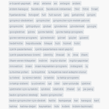
e-ticaret-yapmak
ekip
ekleme
en
entegre
erdem
erdem-karagoz
facebook
facebook-reklamları
fikir
filtre
fırsat
fiyatlandırma
fotoğraf
full
full-surum
geç
geliştirme
girişim
girişimci-destekleri
girişimciler
girişimciler-için-melek-yatırım
girişimcilik
gittigidiyor
global
gönderme
göndermek
google
googledrive
görev
gorev-takibi
gorev-takip-programı
gorev-verme-programı
görevlendir
görsel
güçler
güvenli
hedef-kitle
hepsiburada
hikaye
hızlı
hizmet
hobi
içerik-pazarlaması
içerik-pazarlaması-nasıl-yapılır
içerik-pazarlaması-önemi
identity
ihracat
ik
ikna
ilham
ilham-veren-hikayeler
indirim
ingiliz-diziler
ingiliz-yapimlar
innovation
insan
insan-kaynakları-programı
instagram
iş
iş-bulma-yolları
iş-büyütme
iş-hayatına-nasıl-adapte-olunur
iş-listesi
iş-süreci-takibi
is-takibi
iş-takip-programı
is-takip-sistemi
iş-yönetimi
işe
isler
işler-yolunda
işletme
işletmeler-için-iş-takibi
işlistesi
istatistik
ithalat
iyi
jia-jiang
kadın-girişimci-desteği
kadın-girişimciler
kadın-girişimciler-için-destek
kalite
kampanya
kar
karagoz
kart
katma
katma-değer
kaynakları
kdv
kıdem
kidem-tazminatı