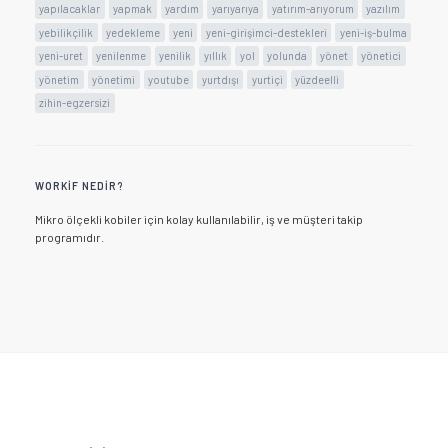
yapılacaklar
yapmak
yardım
yarıyarıya
yatırım-arıyorum
yazılım
yebilikçilik
yedekleme
yeni
yeni-girişimci-destekleri
yeni-iş-bulma
yeni-uret
yenilenme
yenilik
yıllık
yol
yolunda
yönet
yönetici
yönetim
yönetimi
youtube
yurtdışı
yurtiçi
yüzdeelli
zihin-egzersizi
WORKIF NEDIR?
Mikro ölçekli kobiler için kolay kullanılabilir, iş ve müşteri takip
programıdır.