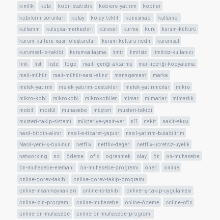
kimlik
kobi
kobi-istatistik
kobiere-yatırım
kobiler
kobilerin-sorunları
kolay
kolay-teklif
konusmaci
kullanıcı
kullanım
kuluçka-merkezleri
küresel
kurma
kuru
kurum-kültürü
kurum-kültürü-nasıl-oluşturulur
kurum-kültürü-nedir
kurumsal
kurumsal-is-takibi
kurumsallaşma
limit
limitsiz
limitsiz-kullanıcı
link
list
liste
logo
mail-içeriği-aktarma
mail-içeriği-kopyalama
mali-mühür
mali-mühür-nasıl-alınır
management
marka
melek-yatırım
melek-yatırım-destekleri
melek-yatırımcılar
mikro
mikro-kobi
mikrokobi
mikrokobiler
mimar
mimarlar
mimarlık
mobil
modül
muhasebe
müşteri
musteri-takibi
musteri-takip-sistemi
müşteriye-yanıt-ver
n11
nakit
nakit-akışı
nasıl-bitoin-alınır
nasıl-e-ticaret-yapılır
nasıl-yatırım-bulabilirim
Nasıl-yeni-iş-bulunur
netflix
netflix-değeri
netflix-ucretsiz-uyelik
networking
no
ödeme
ofis
ogrenmek
olay
ön
on-muhasebe
ön-muhasebe-elemanı
ön-muhasebe-programı
öneri
online
online-gorev-takibi
online-gorev-takip-programı
online-insan-kaynakları
online-is-takibi
online-iş-takip-uygulaması
online-izin-programı
online-muhasebe
online-ödeme
online-ofis
online-ön-muhasebe
online-ön-muhasebe-programı