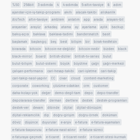
%50
256bit
3-adımda
4
4-adımda
5-altın-tavsiye
6
adım
ajanslar-için-iş-takip-programı
akıllı
alacak-takibi
aliskanlik
AloTech
altın-tavsiye
amblem
anlatım
app
arada
arayanı-bil
arayanlar
arayüz
arkadaş
atama
ay
ayarlama
aylık
backup
bakış-açısı
baklava
baklava-tadimi
bandersnatch
basit
başlamak
başlangıç
beş
best
bilişim
bir
birak-kesfetsin
birarada
bitcoin
bitcoin-ne-değildir
bitcoin-nedir
bizden
black
black-mirror
board
british-diziler
british-tv-series
bulut
bulut-bilişim
bulut-sistemi
büyük
büyütme
çağrı
çağrı-merkezi
çalışan-performansı
cari-hesap-takibi
cari-işletme
cari-takip
cari-takip-nasıl-yapılır
CC
civar
cloud
content-marketing
corporate
coworking
çözüme-odaklan
crm
customer
daha-kolayı-yok
değer
demo-degil-tam
depo
depo-transfer
depolararası-transfer
derman
dertlere
destek
destek-programları
destek-ver
devam
dibinde
dijital
dijital-dönüşüm
dijital-reklamcilik
dip
doğru-girişim
doğru-örnek
doküman
döviz
düşünce
duyurular
e-arşiv
e-fatura
e-fatura-aşamaları
e-fatura-başvurusu
e-fatura-nasıl-alınır
e-fatura-süreci
e-faturaya-geçmek
e-ticaret
e-ticaret-nedir
e-ticaret-sitesi-kurmak