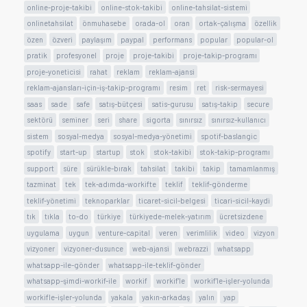
online-proje-takibi
online-stok-takibi
online-tahsilat-sistemi
onlinetahsilat
önmuhasebe
orada-ol
oran
ortak-çalışma
özellik
özen
özveri
paylaşım
paypal
performans
popular
popular-ol
pratik
profesyonel
proje
proje-takibi
proje-takip-programı
proje-yoneticisi
rahat
reklam
reklam-ajansi
reklam-ajansları-için-iş-takip-programı
resim
ret
risk-sermayesi
saas
sade
safe
satış-bütçesi
satis-gurusu
satış-takip
secure
sektörü
seminer
seri
share
sigorta
sınırsız
sınırsız-kullanıcı
sistem
sosyal-medya
sosyal-medya-yönetimi
spotif-baslangic
spotify
start-up
startup
stok
stok-takibi
stok-takip-programı
support
süre
sürükle-bırak
tahsilat
takibi
takip
tamamlanmış
tazminat
tek
tek-adımda-workifte
teklif
teklif-gönderme
teklif-yönetimi
teknoparklar
ticaret-sicil-belgesi
ticari-sicil-kaydi
tık
tıkla
to-do
türkiye
türkiyede-melek-yatırım
ücretsizdene
uygulama
uygun
venture-capital
veren
verimlilik
video
vizyon
vizyoner
vizyoner-dusunce
web-ajansi
webrazzi
whatsapp
whatsapp-ile-gönder
whatsapp-ile-teklif-gönder
whatsapp-şimdi-workif-ile
workif
workif'le
workif'le-işler-yolunda
workifle-işler-yolunda
yakala
yakın-arkadaş
yalın
yap