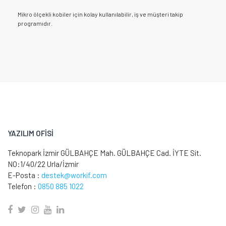
Mikro ölçekli kobiler için kolay kullanılabilir, iş ve müşteri takip
programıdır.
YAZILIM OFİSİ
Teknopark İzmir GÜLBAHÇE Mah. GÜLBAHÇE Cad. İYTE Sit.
NO:1/40/22 Urla/İzmir
E-Posta :
destek@workif.com
Telefon :
0850 885 1022