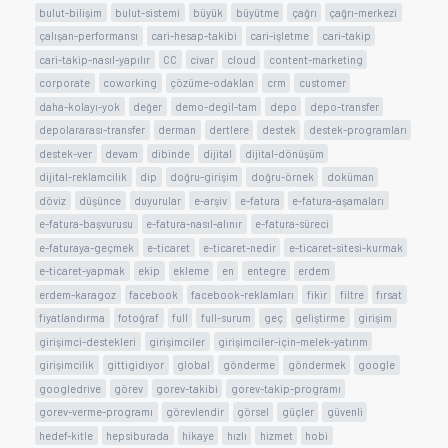
bulut-bilişim
bulut-sistemi
büyük
büyütme
çağrı
çağrı-merkezi
çalışan-performansı
cari-hesap-takibi
cari-işletme
cari-takip
cari-takip-nasıl-yapılır
CC
civar
cloud
content-marketing
corporate
coworking
çözüme-odaklan
crm
customer
daha-kolayı-yok
değer
demo-degil-tam
depo
depo-transfer
depolararası-transfer
derman
dertlere
destek
destek-programları
destek-ver
devam
dibinde
dijital
dijital-dönüşüm
dijital-reklamcilik
dip
doğru-girişim
doğru-örnek
doküman
döviz
düşünce
duyurular
e-arşiv
e-fatura
e-fatura-aşamaları
e-fatura-başvurusu
e-fatura-nasıl-alınır
e-fatura-süreci
e-faturaya-geçmek
e-ticaret
e-ticaret-nedir
e-ticaret-sitesi-kurmak
e-ticaret-yapmak
ekip
ekleme
en
entegre
erdem
erdem-karagoz
facebook
facebook-reklamları
fikir
filtre
fırsat
fiyatlandırma
fotoğraf
full
full-surum
geç
geliştirme
girişim
girişimci-destekleri
girişimciler
girişimciler-için-melek-yatırım
girişimcilik
gittigidiyor
global
gönderme
göndermek
google
googledrive
görev
gorev-takibi
gorev-takip-programı
gorev-verme-programı
görevlendir
görsel
güçler
güvenli
hedef-kitle
hepsiburada
hikaye
hızlı
hizmet
hobi