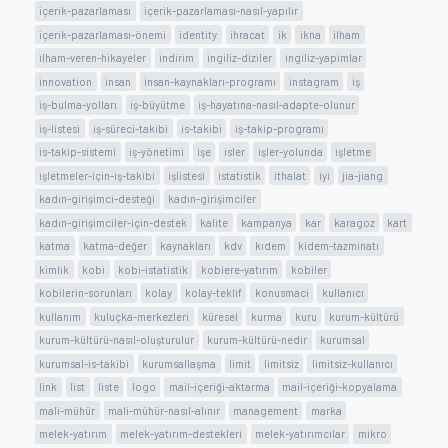
içerik-pazarlaması
içerik-pazarlaması-nasıl-yapılır
içerik-pazarlaması-önemi
identity
ihracat
ik
ikna
ilham
ilham-veren-hikayeler
indirim
ingiliz-diziler
ingiliz-yapimlar
innovation
insan
insan-kaynakları-programı
instagram
iş
iş-bulma-yolları
iş-büyütme
iş-hayatına-nasıl-adapte-olunur
iş-listesi
iş-süreci-takibi
is-takibi
iş-takip-programı
is-takip-sistemi
iş-yönetimi
işe
isler
işler-yolunda
işletme
işletmeler-için-iş-takibi
işlistesi
istatistik
ithalat
iyi
jia-jiang
kadın-girişimci-desteği
kadın-girişimciler
kadın-girişimciler-için-destek
kalite
kampanya
kar
karagoz
kart
katma
katma-değer
kaynakları
kdv
kıdem
kidem-tazminatı
kimlik
kobi
kobi-istatistik
kobiere-yatırım
kobiler
kobilerin-sorunları
kolay
kolay-teklif
konusmaci
kullanıcı
kullanım
kuluçka-merkezleri
küresel
kurma
kuru
kurum-kültürü
kurum-kültürü-nasıl-oluşturulur
kurum-kültürü-nedir
kurumsal
kurumsal-is-takibi
kurumsallaşma
limit
limitsiz
limitsiz-kullanıcı
link
list
liste
logo
mail-içeriği-aktarma
mail-içeriği-kopyalama
mali-mühür
mali-mühür-nasıl-alınır
management
marka
melek-yatırım
melek-yatırım-destekleri
melek-yatırımcılar
mikro