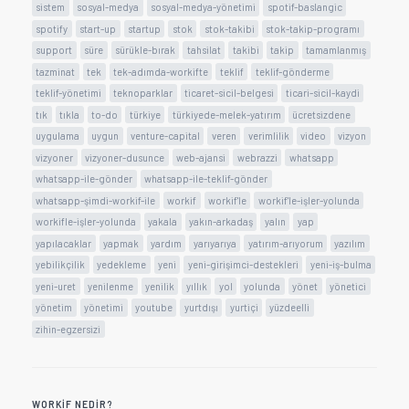
sistem
sosyal-medya
sosyal-medya-yönetimi
spotif-baslangic
spotify
start-up
startup
stok
stok-takibi
stok-takip-programı
support
süre
sürükle-bırak
tahsilat
takibi
takip
tamamlanmış
tazminat
tek
tek-adımda-workifte
teklif
teklif-gönderme
teklif-yönetimi
teknoparklar
ticaret-sicil-belgesi
ticari-sicil-kaydi
tık
tıkla
to-do
türkiye
türkiyede-melek-yatırım
ücretsizdene
uygulama
uygun
venture-capital
veren
verimlilik
video
vizyon
vizyoner
vizyoner-dusunce
web-ajansi
webrazzi
whatsapp
whatsapp-ile-gönder
whatsapp-ile-teklif-gönder
whatsapp-şimdi-workif-ile
workif
workif'le
workif'le-işler-yolunda
workifle-işler-yolunda
yakala
yakın-arkadaş
yalın
yap
yapılacaklar
yapmak
yardım
yarıyarıya
yatırım-arıyorum
yazılım
yebilikçilik
yedekleme
yeni
yeni-girişimci-destekleri
yeni-iş-bulma
yeni-uret
yenilenme
yenilik
yıllık
yol
yolunda
yönet
yönetici
yönetim
yönetimi
youtube
yurtdışı
yurtiçi
yüzdeelli
zihin-egzersizi
WORKIF NEDIR?