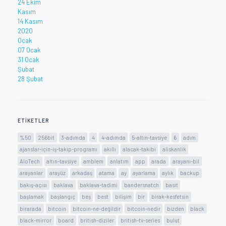
24 Ekim
Kasım
14 Kasım
2020
Ocak
07 Ocak
31 Ocak
Şubat
28 Şubat
ETIKETLER
%50
256bit
3-adımda
4
4-adımda
5-altın-tavsiye
6
adım
ajanslar-için-iş-takip-programı
akıllı
alacak-takibi
aliskanlik
AloTech
altın-tavsiye
amblem
anlatım
app
arada
arayanı-bil
arayanlar
arayüz
arkadaş
atama
ay
ayarlama
aylık
backup
bakış-açısı
baklava
baklava-tadimi
bandersnatch
basit
başlamak
başlangıç
beş
best
bilişim
bir
birak-kesfetsin
birarada
bitcoin
bitcoin-ne-değildir
bitcoin-nedir
bizden
black
black-mirror
board
british-diziler
british-tv-series
bulut