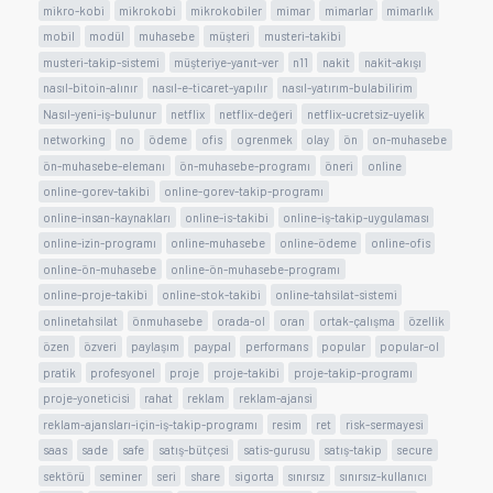
mikro-kobi
mikrokobi
mikrokobiler
mimar
mimarlar
mimarlık
mobil
modül
muhasebe
müşteri
musteri-takibi
musteri-takip-sistemi
müşteriye-yanıt-ver
n11
nakit
nakit-akışı
nasıl-bitoin-alınır
nasıl-e-ticaret-yapılır
nasıl-yatırım-bulabilirim
Nasıl-yeni-iş-bulunur
netflix
netflix-değeri
netflix-ucretsiz-uyelik
networking
no
ödeme
ofis
ogrenmek
olay
ön
on-muhasebe
ön-muhasebe-elemanı
ön-muhasebe-programı
öneri
online
online-gorev-takibi
online-gorev-takip-programı
online-insan-kaynakları
online-is-takibi
online-iş-takip-uygulaması
online-izin-programı
online-muhasebe
online-ödeme
online-ofis
online-ön-muhasebe
online-ön-muhasebe-programı
online-proje-takibi
online-stok-takibi
online-tahsilat-sistemi
onlinetahsilat
önmuhasebe
orada-ol
oran
ortak-çalışma
özellik
özen
özveri
paylaşım
paypal
performans
popular
popular-ol
pratik
profesyonel
proje
proje-takibi
proje-takip-programı
proje-yoneticisi
rahat
reklam
reklam-ajansi
reklam-ajansları-için-iş-takip-programı
resim
ret
risk-sermayesi
saas
sade
safe
satış-bütçesi
satis-gurusu
satış-takip
secure
sektörü
seminer
seri
share
sigorta
sınırsız
sınırsız-kullanıcı