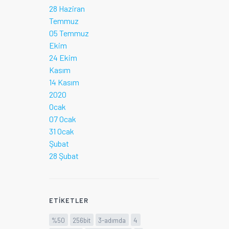
28 Haziran
Temmuz
05 Temmuz
Ekim
24 Ekim
Kasım
14 Kasım
2020
Ocak
07 Ocak
31 Ocak
Şubat
28 Şubat
ETIKETLER
%50
256bit
3-adımda
4