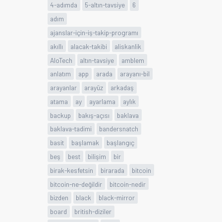
4-adımda
5-altın-tavsiye
6
adım
ajanslar-için-iş-takip-programı
akıllı
alacak-takibi
aliskanlik
AloTech
altın-tavsiye
amblem
anlatım
app
arada
arayanı-bil
arayanlar
arayüz
arkadaş
atama
ay
ayarlama
aylık
backup
bakış-açısı
baklava
baklava-tadimi
bandersnatch
basit
başlamak
başlangıç
beş
best
bilişim
bir
birak-kesfetsin
birarada
bitcoin
bitcoin-ne-değildir
bitcoin-nedir
bizden
black
black-mirror
board
british-diziler