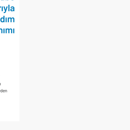
ı
yden