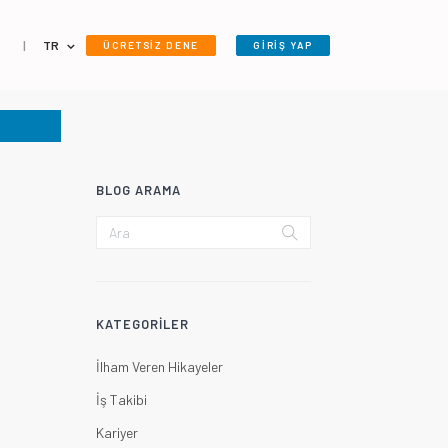
|
TR
ÜCRETSİZ DENE
GİRİŞ YAP
BLOG ARAMA
KATEGORILER
İlham Veren Hikayeler
İş Takibi
Kariyer