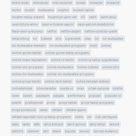
mikro-kobi
mikrokobi
mikrokobiler
mimar
mimarlar
mimarlık
mobil
modül
muhasebe
müşteri
musteri-takibi
musteri-takip-sistemi
müşteriye-yanıt-ver
n11
nakit
nakit-akışı
nasıl-bitoin-alınır
nasıl-e-ticaret-yapılır
nasıl-yatırım-bulabilirim
Nasıl-yeni-iş-bulunur
netflix
netflix-değeri
netflix-ucretsiz-uyelik
networking
no
ödeme
ofis
ogrenmek
olay
ön
on-muhasebe
ön-muhasebe-elemanı
ön-muhasebe-programı
öneri
online
online-gorev-takibi
online-gorev-takip-programı
online-insan-kaynakları
online-is-takibi
online-iş-takip-uygulaması
online-izin-programı
online-muhasebe
online-ödeme
online-ofis
online-ön-muhasebe
online-ön-muhasebe-programı
online-proje-takibi
online-stok-takibi
online-tahsilat-sistemi
onlinetahsilat
önmuhasebe
orada-ol
oran
ortak-çalışma
özellik
özen
özveri
paylaşım
paypal
performans
popular
popular-ol
pratik
profesyonel
proje
proje-takibi
proje-takip-programı
proje-yoneticisi
rahat
reklam
reklam-ajansi
reklam-ajansları-için-iş-takip-programı
resim
ret
risk-sermayesi
saas
sade
safe
satış-bütçesi
satis-gurusu
satış-takip
secure
sektörü
seminer
seri
share
sigorta
sınırsız
sınırsız-kullanıcı