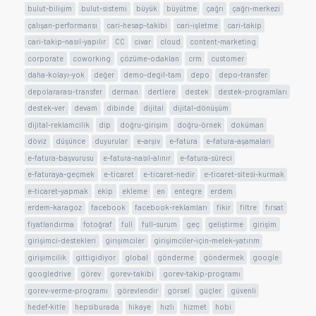
bulut-bilişim
bulut-sistemi
büyük
büyütme
çağrı
çağrı-merkezi
çalışan-performansı
cari-hesap-takibi
cari-işletme
cari-takip
cari-takip-nasıl-yapılır
CC
civar
cloud
content-marketing
corporate
coworking
çözüme-odaklan
crm
customer
daha-kolayı-yok
değer
demo-degil-tam
depo
depo-transfer
depolararası-transfer
derman
dertlere
destek
destek-programları
destek-ver
devam
dibinde
dijital
dijital-dönüşüm
dijital-reklamcilik
dip
doğru-girişim
doğru-örnek
doküman
döviz
düşünce
duyurular
e-arşiv
e-fatura
e-fatura-aşamaları
e-fatura-başvurusu
e-fatura-nasıl-alınır
e-fatura-süreci
e-faturaya-geçmek
e-ticaret
e-ticaret-nedir
e-ticaret-sitesi-kurmak
e-ticaret-yapmak
ekip
ekleme
en
entegre
erdem
erdem-karagoz
facebook
facebook-reklamları
fikir
filtre
fırsat
fiyatlandırma
fotoğraf
full
full-surum
geç
geliştirme
girişim
girişimci-destekleri
girişimciler
girişimciler-için-melek-yatırım
girişimcilik
gittigidiyor
global
gönderme
göndermek
google
googledrive
görev
gorev-takibi
gorev-takip-programı
gorev-verme-programı
görevlendir
görsel
güçler
güvenli
hedef-kitle
hepsiburada
hikaye
hızlı
hizmet
hobi