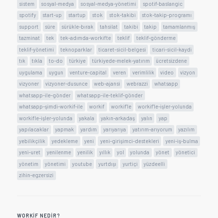
sistem
sosyal-medya
sosyal-medya-yönetimi
spotif-baslangic
spotify
start-up
startup
stok
stok-takibi
stok-takip-programı
support
süre
sürükle-bırak
tahsilat
takibi
takip
tamamlanmış
tazminat
tek
tek-adımda-workifte
teklif
teklif-gönderme
teklif-yönetimi
teknoparklar
ticaret-sicil-belgesi
ticari-sicil-kaydi
tık
tıkla
to-do
türkiye
türkiyede-melek-yatırım
ücretsizdene
uygulama
uygun
venture-capital
veren
verimlilik
video
vizyon
vizyoner
vizyoner-dusunce
web-ajansi
webrazzi
whatsapp
whatsapp-ile-gönder
whatsapp-ile-teklif-gönder
whatsapp-şimdi-workif-ile
workif
workif'le
workif'le-işler-yolunda
workifle-işler-yolunda
yakala
yakın-arkadaş
yalın
yap
yapılacaklar
yapmak
yardım
yarıyarıya
yatırım-arıyorum
yazılım
yebilikçilik
yedekleme
yeni
yeni-girişimci-destekleri
yeni-iş-bulma
yeni-uret
yenilenme
yenilik
yıllık
yol
yolunda
yönet
yönetici
yönetim
yönetimi
youtube
yurtdışı
yurtiçi
yüzdeelli
zihin-egzersizi
WORKIF NEDIR?