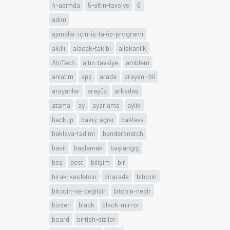
4-adımda
5-altın-tavsiye
6
adım
ajanslar-için-iş-takip-programı
akıllı
alacak-takibi
aliskanlik
AloTech
altın-tavsiye
amblem
anlatım
app
arada
arayanı-bil
arayanlar
arayüz
arkadaş
atama
ay
ayarlama
aylık
backup
bakış-açısı
baklava
baklava-tadimi
bandersnatch
basit
başlamak
başlangıç
beş
best
bilişim
bir
birak-kesfetsin
birarada
bitcoin
bitcoin-ne-değildir
bitcoin-nedir
bizden
black
black-mirror
board
british-diziler