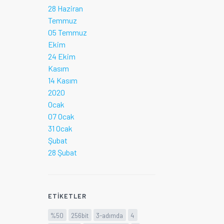
28 Haziran
Temmuz
05 Temmuz
Ekim
24 Ekim
Kasım
14 Kasım
2020
Ocak
07 Ocak
31 Ocak
Şubat
28 Şubat
ETIKETLER
%50
256bit
3-adımda
4