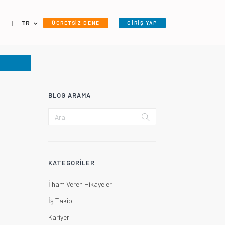
|
TR
ÜCRETSİZ DENE
GİRİŞ YAP
BLOG ARAMA
KATEGORILER
İlham Veren Hikayeler
İş Takibi
Kariyer