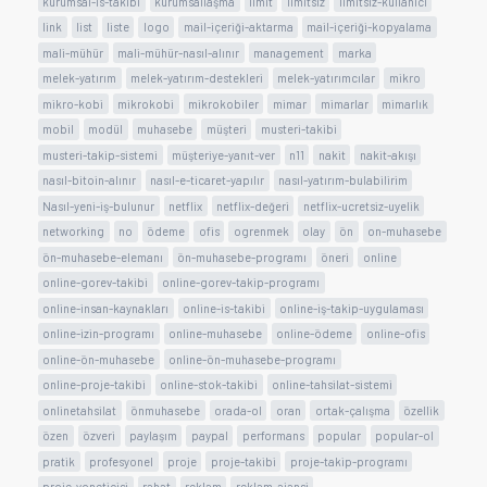
kurumsal-is-takibi
kurumsallaşma
limit
limitsiz
limitsiz-kullanıcı
link
list
liste
logo
mail-içeriği-aktarma
mail-içeriği-kopyalama
mali-mühür
mali-mühür-nasıl-alınır
management
marka
melek-yatırım
melek-yatırım-destekleri
melek-yatırımcılar
mikro
mikro-kobi
mikrokobi
mikrokobiler
mimar
mimarlar
mimarlık
mobil
modül
muhasebe
müşteri
musteri-takibi
musteri-takip-sistemi
müşteriye-yanıt-ver
n11
nakit
nakit-akışı
nasıl-bitoin-alınır
nasıl-e-ticaret-yapılır
nasıl-yatırım-bulabilirim
Nasıl-yeni-iş-bulunur
netflix
netflix-değeri
netflix-ucretsiz-uyelik
networking
no
ödeme
ofis
ogrenmek
olay
ön
on-muhasebe
ön-muhasebe-elemanı
ön-muhasebe-programı
öneri
online
online-gorev-takibi
online-gorev-takip-programı
online-insan-kaynakları
online-is-takibi
online-iş-takip-uygulaması
online-izin-programı
online-muhasebe
online-ödeme
online-ofis
online-ön-muhasebe
online-ön-muhasebe-programı
online-proje-takibi
online-stok-takibi
online-tahsilat-sistemi
onlinetahsilat
önmuhasebe
orada-ol
oran
ortak-çalışma
özellik
özen
özveri
paylaşım
paypal
performans
popular
popular-ol
pratik
profesyonel
proje
proje-takibi
proje-takip-programı
proje-yoneticisi
rahat
reklam
reklam-ajansi