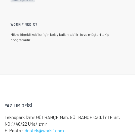
WORKIF NEDIR?
Mikro ölçekli kobiler için kolay kullanılabilir, iş ve müşteri takip
programıdır.
YAZILIM OFİSİ
Teknopark İzmir GÜLBAHÇE Mah. GÜLBAHÇE Cad. İYTE Sit.
NO:1/40/22 Urla/İzmir
E-Posta :
destek@workif.com