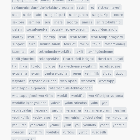
reklam-ajansları-için-iş-takip-programı
resim
ret
risk-sermayesi
saas
sade
safe
satış-bütçesi
satis-gurusu
satış-takip
secure
sektörü
seminer
seri
share
sigorta
sınırsız
sınırsız-kullanıcı
sistem
sosyal-medya
sosyal-medya-yönetimi
spotif-baslangic
spotify
start-up
startup
stok
stok-takibi
stok-takip-programı
support
süre
sürükle-bırak
tahsilat
takibi
takip
tamamlanmış
tazminat
tek
tek-adımda-workifte
teklif
teklif-gönderme
teklif-yönetimi
teknoparklar
ticaret-sicil-belgesi
ticari-sicil-kaydi
tık
tıkla
to-do
türkiye
türkiyede-melek-yatırım
ücretsizdene
uygulama
uygun
venture-capital
veren
verimlilik
video
vizyon
vizyoner
vizyoner-dusunce
web-ajansi
webrazzi
whatsapp
whatsapp-ile-gönder
whatsapp-ile-teklif-gönder
whatsapp-şimdi-workif-ile
workif
workif'le
workif'le-işler-yolunda
workifle-işler-yolunda
yakala
yakın-arkadaş
yalın
yap
yapılacaklar
yapmak
yardım
yarıyarıya
yatırım-arıyorum
yazılım
yebilikçilik
yedekleme
yeni
yeni-girişimci-destekleri
yeni-iş-bulma
yeni-uret
yenilenme
yenilik
yıllık
yol
yolunda
yönet
yönetici
yönetim
yönetimi
youtube
yurtdışı
yurtiçi
yüzdeelli
zihin-egzersizi