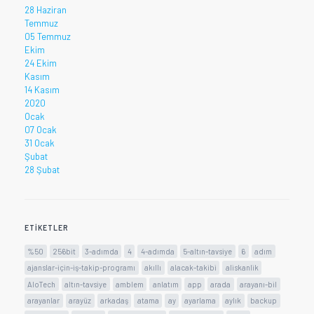
28 Haziran
Temmuz
05 Temmuz
Ekim
24 Ekim
Kasım
14 Kasım
2020
Ocak
07 Ocak
31 Ocak
Şubat
28 Şubat
ETIKETLER
%50
256bit
3-adımda
4
4-adımda
5-altın-tavsiye
6
adım
ajanslar-için-iş-takip-programı
akıllı
alacak-takibi
aliskanlik
AloTech
altın-tavsiye
amblem
anlatım
app
arada
arayanı-bil
arayanlar
arayüz
arkadaş
atama
ay
ayarlama
aylık
backup