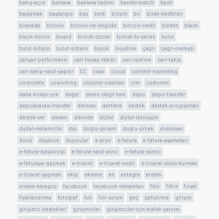
bakış-açısı
baklava
baklava-tadimi
bandersnatch
basit
başlamak
başlangıç
beş
best
bilişim
bir
birak-kesfetsin
birarada
bitcoin
bitcoin-ne-değildir
bitcoin-nedir
bizden
black
black-mirror
board
british-diziler
british-tv-series
bulut
bulut-bilişim
bulut-sistemi
büyük
büyütme
çağrı
çağrı-merkezi
çalışan-performansı
cari-hesap-takibi
cari-işletme
cari-takip
cari-takip-nasıl-yapılır
CC
civar
cloud
content-marketing
corporate
coworking
çözüme-odaklan
crm
customer
daha-kolayı-yok
değer
demo-degil-tam
depo
depo-transfer
depolararası-transfer
derman
dertlere
destek
destek-programları
destek-ver
devam
dibinde
dijital
dijital-dönüşüm
dijital-reklamcilik
dip
doğru-girişim
doğru-örnek
doküman
döviz
düşünce
duyurular
e-arşiv
e-fatura
e-fatura-aşamaları
e-fatura-başvurusu
e-fatura-nasıl-alınır
e-fatura-süreci
e-faturaya-geçmek
e-ticaret
e-ticaret-nedir
e-ticaret-sitesi-kurmak
e-ticaret-yapmak
ekip
ekleme
en
entegre
erdem
erdem-karagoz
facebook
facebook-reklamları
fikir
filtre
fırsat
fiyatlandırma
fotoğraf
full
full-surum
geç
geliştirme
girişim
girişimci-destekleri
girişimciler
girişimciler-için-melek-yatırım