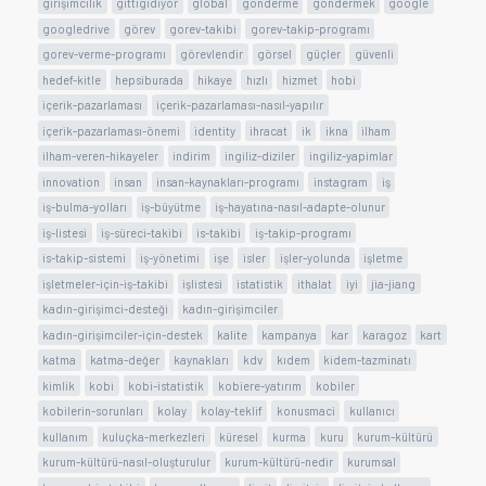
girişimcilik
gittigidiyor
global
gönderme
göndermek
google
googledrive
görev
gorev-takibi
gorev-takip-programı
gorev-verme-programı
görevlendir
görsel
güçler
güvenli
hedef-kitle
hepsiburada
hikaye
hızlı
hizmet
hobi
içerik-pazarlaması
içerik-pazarlaması-nasıl-yapılır
içerik-pazarlaması-önemi
identity
ihracat
ik
ikna
ilham
ilham-veren-hikayeler
indirim
ingiliz-diziler
ingiliz-yapimlar
innovation
insan
insan-kaynakları-programı
instagram
iş
iş-bulma-yolları
iş-büyütme
iş-hayatına-nasıl-adapte-olunur
iş-listesi
iş-süreci-takibi
is-takibi
iş-takip-programı
is-takip-sistemi
iş-yönetimi
işe
isler
işler-yolunda
işletme
işletmeler-için-iş-takibi
işlistesi
istatistik
ithalat
iyi
jia-jiang
kadın-girişimci-desteği
kadın-girişimciler
kadın-girişimciler-için-destek
kalite
kampanya
kar
karagoz
kart
katma
katma-değer
kaynakları
kdv
kıdem
kidem-tazminatı
kimlik
kobi
kobi-istatistik
kobiere-yatırım
kobiler
kobilerin-sorunları
kolay
kolay-teklif
konusmaci
kullanıcı
kullanım
kuluçka-merkezleri
küresel
kurma
kuru
kurum-kültürü
kurum-kültürü-nasıl-oluşturulur
kurum-kültürü-nedir
kurumsal