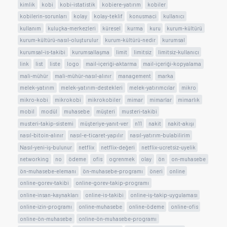
kimlik
kobi
kobi-istatistik
kobiere-yatırım
kobiler
kobilerin-sorunları
kolay
kolay-teklif
konusmaci
kullanıcı
kullanım
kuluçka-merkezleri
küresel
kurma
kuru
kurum-kültürü
kurum-kültürü-nasıl-oluşturulur
kurum-kültürü-nedir
kurumsal
kurumsal-is-takibi
kurumsallaşma
limit
limitsiz
limitsiz-kullanıcı
link
list
liste
logo
mail-içeriği-aktarma
mail-içeriği-kopyalama
mali-mühür
mali-mühür-nasıl-alınır
management
marka
melek-yatırım
melek-yatırım-destekleri
melek-yatırımcılar
mikro
mikro-kobi
mikrokobi
mikrokobiler
mimar
mimarlar
mimarlık
mobil
modül
muhasebe
müşteri
musteri-takibi
musteri-takip-sistemi
müşteriye-yanıt-ver
n11
nakit
nakit-akışı
nasıl-bitoin-alınır
nasıl-e-ticaret-yapılır
nasıl-yatırım-bulabilirim
Nasıl-yeni-iş-bulunur
netflix
netflix-değeri
netflix-ucretsiz-uyelik
networking
no
ödeme
ofis
ogrenmek
olay
ön
on-muhasebe
ön-muhasebe-elemanı
ön-muhasebe-programı
öneri
online
online-gorev-takibi
online-gorev-takip-programı
online-insan-kaynakları
online-is-takibi
online-iş-takip-uygulaması
online-izin-programı
online-muhasebe
online-ödeme
online-ofis
online-ön-muhasebe
online-ön-muhasebe-programı