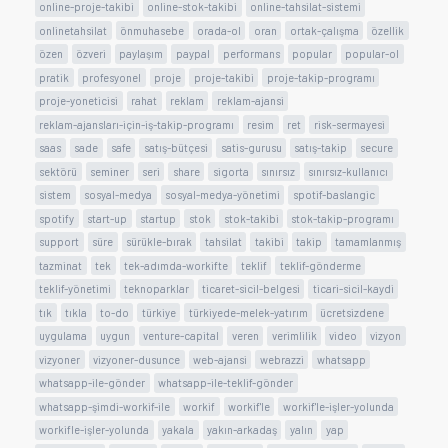
online-proje-takibi
online-stok-takibi
online-tahsilat-sistemi
onlinetahsilat
önmuhasebe
orada-ol
oran
ortak-çalışma
özellik
özen
özveri
paylaşım
paypal
performans
popular
popular-ol
pratik
profesyonel
proje
proje-takibi
proje-takip-programı
proje-yoneticisi
rahat
reklam
reklam-ajansi
reklam-ajansları-için-iş-takip-programı
resim
ret
risk-sermayesi
saas
sade
safe
satış-bütçesi
satis-gurusu
satış-takip
secure
sektörü
seminer
seri
share
sigorta
sınırsız
sınırsız-kullanıcı
sistem
sosyal-medya
sosyal-medya-yönetimi
spotif-baslangic
spotify
start-up
startup
stok
stok-takibi
stok-takip-programı
support
süre
sürükle-bırak
tahsilat
takibi
takip
tamamlanmış
tazminat
tek
tek-adımda-workifte
teklif
teklif-gönderme
teklif-yönetimi
teknoparklar
ticaret-sicil-belgesi
ticari-sicil-kaydi
tık
tıkla
to-do
türkiye
türkiyede-melek-yatırım
ücretsizdene
uygulama
uygun
venture-capital
veren
verimlilik
video
vizyon
vizyoner
vizyoner-dusunce
web-ajansi
webrazzi
whatsapp
whatsapp-ile-gönder
whatsapp-ile-teklif-gönder
whatsapp-şimdi-workif-ile
workif
workif'le
workif'le-işler-yolunda
workifle-işler-yolunda
yakala
yakın-arkadaş
yalın
yap