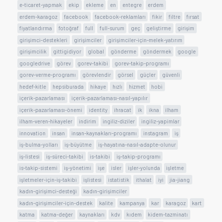
e-ticaret-yapmak
ekip
ekleme
en
entegre
erdem
erdem-karagoz
facebook
facebook-reklamları
fikir
filtre
fırsat
fiyatlandırma
fotoğraf
full
full-surum
geç
geliştirme
girişim
girişimci-destekleri
girişimciler
girişimciler-için-melek-yatırım
girişimcilik
gittigidiyor
global
gönderme
göndermek
google
googledrive
görev
gorev-takibi
gorev-takip-programı
gorev-verme-programı
görevlendir
görsel
güçler
güvenli
hedef-kitle
hepsiburada
hikaye
hızlı
hizmet
hobi
içerik-pazarlaması
içerik-pazarlaması-nasıl-yapılır
içerik-pazarlaması-önemi
identity
ihracat
ik
ikna
ilham
ilham-veren-hikayeler
indirim
ingiliz-diziler
ingiliz-yapimlar
innovation
insan
insan-kaynakları-programı
instagram
iş
iş-bulma-yolları
iş-büyütme
iş-hayatına-nasıl-adapte-olunur
iş-listesi
iş-süreci-takibi
is-takibi
iş-takip-programı
is-takip-sistemi
iş-yönetimi
işe
isler
işler-yolunda
işletme
işletmeler-için-iş-takibi
işlistesi
istatistik
ithalat
iyi
jia-jiang
kadın-girişimci-desteği
kadın-girişimciler
kadın-girişimciler-için-destek
kalite
kampanya
kar
karagoz
kart
katma
katma-değer
kaynakları
kdv
kıdem
kidem-tazminatı