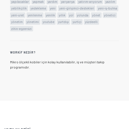
yapılacaklar
yapmak
yardım
yarıyarıya
yatırım-arıyorum
yazılım
yebilikçilik
yedekleme
yeni
yeni-girişimci-destekleri
yeni-iş-bulma
yeni-uret
yenilenme
yenilik
yıllık
yol
yolunda
yönet
yönetici
yönetim
yönetimi
youtube
yurtdışı
yurtiçi
yüzdeelli
zihin-egzersizi
WORKIF NEDIR?
Mikro ölçekli kobiler için kolay kullanılabilir, iş ve müşteri takip
programıdır.