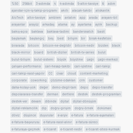
%50
256bit
3-adımda
4
4-adımda
5-altın-tavsiye
6
adım
ajanslar-için-iş-takip-programı
akıllı
alacak-takibi
aliskanlik
AloTech
altın-tavsiye
amblem
anlatım
app
arada
arayanı-bil
arayanlar
arayüz
arkadaş
atama
ay
ayarlama
aylık
backup
bakış-açısı
baklava
baklava-tadimi
bandersnatch
basit
başlamak
başlangıç
beş
best
bilişim
bir
birak-kesfetsin
birarada
bitcoin
bitcoin-ne-değildir
bitcoin-nedir
bizden
black
black-mirror
board
british-diziler
british-tv-series
bulut
bulut-bilişim
bulut-sistemi
büyük
büyütme
çağrı
çağrı-merkezi
çalışan-performansı
cari-hesap-takibi
cari-işletme
cari-takip
cari-takip-nasıl-yapılır
CC
civar
cloud
content-marketing
corporate
coworking
çözüme-odaklan
crm
customer
daha-kolayı-yok
değer
demo-degil-tam
depo
depo-transfer
depolararası-transfer
derman
dertlere
destek
destek-programları
destek-ver
devam
dibinde
dijital
dijital-dönüşüm
dijital-reklamcilik
dip
doğru-girişim
doğru-örnek
doküman
döviz
düşünce
duyurular
e-arşiv
e-fatura
e-fatura-aşamaları
e-fatura-başvurusu
e-fatura-nasıl-alınır
e-fatura-süreci
e-faturaya-geçmek
e-ticaret
e-ticaret-nedir
e-ticaret-sitesi-kurmak