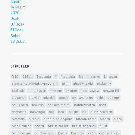
Kasım
14 Kasım
2020
Ocak
07 Ocak
31 Ocak
Şubat
28 Şubat
ETIKETLER
%50
256bit
3-adımda
4
4-adımda
5-altın-tavsiye
6
adım
ajanslar-için-iş-takip-programı
akıllı
alacak-takibi
aliskanlik
AloTech
altın-tavsiye
amblem
anlatım
app
arada
arayanı-bil
arayanlar
arayüz
arkadaş
atama
ay
ayarlama
aylık
backup
bakış-açısı
baklava
baklava-tadimi
bandersnatch
basit
başlamak
başlangıç
beş
best
bilişim
bir
birak-kesfetsin
birarada
bitcoin
bitcoin-ne-değildir
bitcoin-nedir
bizden
black
black-mirror
board
british-diziler
british-tv-series
bulut
bulut-bilişim
bulut-sistemi
büyük
büyütme
çağrı
çağrı-merkezi