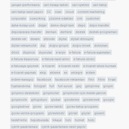
çalışan-performansı
cari-hesap-takibi
cari-işletme
cari-takip
cari-takip-nasıl-yapılır
CC
civar
cloud
content-marketing
corporate
coworking
çözüme-odaklan
crm
customer
daha-kolayı-yok
değer
demo-degil-tam
depo
depo-transfer
depolararası-transfer
derman
dertlere
destek
destek-programları
destek-ver
devam
dibinde
dijital
dijital-dönüşüm
dijital-reklamcilik
dip
doğru-girişim
doğru-örnek
doküman
döviz
düşünce
duyurular
e-arşiv
e-fatura
e-fatura-aşamaları
e-fatura-başvurusu
e-fatura-nasıl-alınır
e-fatura-süreci
e-faturaya-geçmek
e-ticaret
e-ticaret-nedir
e-ticaret-sitesi-kurmak
e-ticaret-yapmak
ekip
ekleme
en
entegre
erdem
erdem-karagoz
facebook
facebook-reklamları
fikir
filtre
fırsat
fiyatlandırma
fotoğraf
full
full-surum
geç
geliştirme
girişim
girişimci-destekleri
girişimciler
girişimciler-için-melek-yatırım
girişimcilik
gittigidiyor
global
gönderme
göndermek
google
googledrive
görev
gorev-takibi
gorev-takip-programı
gorev-verme-programı
görevlendir
görsel
güçler
güvenli
hedef-kitle
hepsiburada
hikaye
hızlı
hizmet
hobi
içerik-pazarlaması
içerik-pazarlaması-nasıl-yapılır