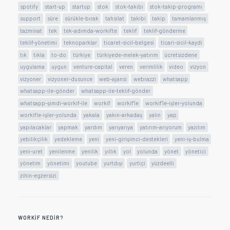
spotify
start-up
startup
stok
stok-takibi
stok-takip-programı
support
süre
sürükle-bırak
tahsilat
takibi
takip
tamamlanmış
tazminat
tek
tek-adımda-workifte
teklif
teklif-gönderme
teklif-yönetimi
teknoparklar
ticaret-sicil-belgesi
ticari-sicil-kaydi
tık
tıkla
to-do
türkiye
türkiyede-melek-yatırım
ücretsizdene
uygulama
uygun
venture-capital
veren
verimlilik
video
vizyon
vizyoner
vizyoner-dusunce
web-ajansi
webrazzi
whatsapp
whatsapp-ile-gönder
whatsapp-ile-teklif-gönder
whatsapp-şimdi-workif-ile
workif
workif'le
workif'le-işler-yolunda
workifle-işler-yolunda
yakala
yakın-arkadaş
yalın
yap
yapılacaklar
yapmak
yardım
yarıyarıya
yatırım-arıyorum
yazılım
yebilikçilik
yedekleme
yeni
yeni-girişimci-destekleri
yeni-iş-bulma
yeni-uret
yenilenme
yenilik
yıllık
yol
yolunda
yönet
yönetici
yönetim
yönetimi
youtube
yurtdışı
yurtiçi
yüzdeelli
zihin-egzersizi
WORKIF NEDIR?