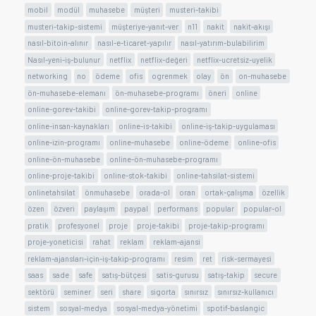
mobil
modül
muhasebe
müşteri
musteri-takibi
musteri-takip-sistemi
müşteriye-yanıt-ver
n11
nakit
nakit-akışı
nasıl-bitoin-alınır
nasıl-e-ticaret-yapılır
nasıl-yatırım-bulabilirim
Nasıl-yeni-iş-bulunur
netflix
netflix-değeri
netflix-ucretsiz-uyelik
networking
no
ödeme
ofis
ogrenmek
olay
ön
on-muhasebe
ön-muhasebe-elemanı
ön-muhasebe-programı
öneri
online
online-gorev-takibi
online-gorev-takip-programı
online-insan-kaynakları
online-is-takibi
online-iş-takip-uygulaması
online-izin-programı
online-muhasebe
online-ödeme
online-ofis
online-ön-muhasebe
online-ön-muhasebe-programı
online-proje-takibi
online-stok-takibi
online-tahsilat-sistemi
onlinetahsilat
önmuhasebe
orada-ol
oran
ortak-çalışma
özellik
özen
özveri
paylaşım
paypal
performans
popular
popular-ol
pratik
profesyonel
proje
proje-takibi
proje-takip-programı
proje-yoneticisi
rahat
reklam
reklam-ajansi
reklam-ajansları-için-iş-takip-programı
resim
ret
risk-sermayesi
saas
sade
safe
satış-bütçesi
satis-gurusu
satış-takip
secure
sektörü
seminer
seri
share
sigorta
sınırsız
sınırsız-kullanıcı
sistem
sosyal-medya
sosyal-medya-yönetimi
spotif-baslangic