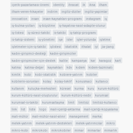
içerik-pazarlaması-önemi
identity
ihracat
ik
ikna
ilham
ilham-veren-hikayeler
indirim
ingiliz-diziler
ingiliz-yapimlar
innovation
insan
insan-kaynakları-programı
instagram
iş
iş-bulma-yolları
iş-büyütme
iş-hayatına-nasıl-adapte-olunur
iş-listesi
iş-süreci-takibi
is-takibi
iş-takip-programı
is-takip-sistemi
iş-yönetimi
işe
isler
işler-yolunda
işletme
işletmeler-için-iş-takibi
işlistesi
istatistik
ithalat
iyi
jia-jiang
kadın-girişimci-desteği
kadın-girişimciler
kadın-girişimciler-için-destek
kalite
kampanya
kar
karagoz
kart
katma
katma-değer
kaynakları
kdv
kıdem
kidem-tazminatı
kimlik
kobi
kobi-istatistik
kobiere-yatırım
kobiler
kobilerin-sorunları
kolay
kolay-teklif
konusmaci
kullanıcı
kullanım
kuluçka-merkezleri
küresel
kurma
kuru
kurum-kültürü
kurum-kültürü-nasıl-oluşturulur
kurum-kültürü-nedir
kurumsal
kurumsal-is-takibi
kurumsallaşma
limit
limitsiz
limitsiz-kullanıcı
link
list
liste
logo
mail-içeriği-aktarma
mail-içeriği-kopyalama
mali-mühür
mali-mühür-nasıl-alınır
management
marka
melek-yatırım
melek-yatırım-destekleri
melek-yatırımcılar
mikro
mikro-kobi
mikrokobi
mikrokobiler
mimar
mimarlar
mimarlık