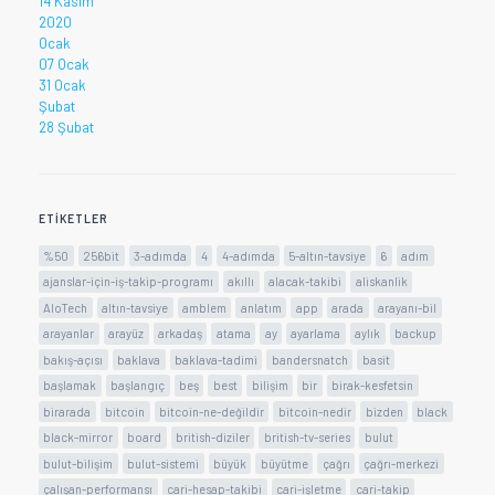
14 Kasım
2020
Ocak
07 Ocak
31 Ocak
Şubat
28 Şubat
ETIKETLER
%50
256bit
3-adımda
4
4-adımda
5-altın-tavsiye
6
adım
ajanslar-için-iş-takip-programı
akıllı
alacak-takibi
aliskanlik
AloTech
altın-tavsiye
amblem
anlatım
app
arada
arayanı-bil
arayanlar
arayüz
arkadaş
atama
ay
ayarlama
aylık
backup
bakış-açısı
baklava
baklava-tadimi
bandersnatch
basit
başlamak
başlangıç
beş
best
bilişim
bir
birak-kesfetsin
birarada
bitcoin
bitcoin-ne-değildir
bitcoin-nedir
bizden
black
black-mirror
board
british-diziler
british-tv-series
bulut
bulut-bilişim
bulut-sistemi
büyük
büyütme
çağrı
çağrı-merkezi
çalışan-performansı
cari-hesap-takibi
cari-işletme
cari-takip