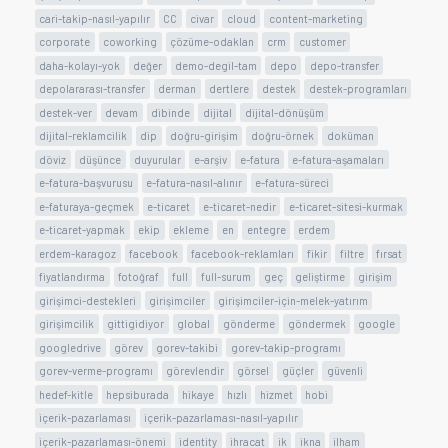
cari-takip-nasıl-yapılır
CC
civar
cloud
content-marketing
corporate
coworking
çözüme-odaklan
crm
customer
daha-kolayı-yok
değer
demo-degil-tam
depo
depo-transfer
depolararası-transfer
derman
dertlere
destek
destek-programları
destek-ver
devam
dibinde
dijital
dijital-dönüşüm
dijital-reklamcilik
dip
doğru-girişim
doğru-örnek
doküman
döviz
düşünce
duyurular
e-arşiv
e-fatura
e-fatura-aşamaları
e-fatura-başvurusu
e-fatura-nasıl-alınır
e-fatura-süreci
e-faturaya-geçmek
e-ticaret
e-ticaret-nedir
e-ticaret-sitesi-kurmak
e-ticaret-yapmak
ekip
ekleme
en
entegre
erdem
erdem-karagoz
facebook
facebook-reklamları
fikir
filtre
fırsat
fiyatlandırma
fotoğraf
full
full-surum
geç
geliştirme
girişim
girişimci-destekleri
girişimciler
girişimciler-için-melek-yatırım
girişimcilik
gittigidiyor
global
gönderme
göndermek
google
googledrive
görev
gorev-takibi
gorev-takip-programı
gorev-verme-programı
görevlendir
görsel
güçler
güvenli
hedef-kitle
hepsiburada
hikaye
hızlı
hizmet
hobi
içerik-pazarlaması
içerik-pazarlaması-nasıl-yapılır
içerik-pazarlaması-önemi
identity
ihracat
ik
ikna
ilham