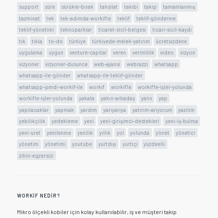
support
süre
sürükle-bırak
tahsilat
takibi
takip
tamamlanmış
tazminat
tek
tek-adımda-workifte
teklif
teklif-gönderme
teklif-yönetimi
teknoparklar
ticaret-sicil-belgesi
ticari-sicil-kaydi
tık
tıkla
to-do
türkiye
türkiyede-melek-yatırım
ücretsizdene
uygulama
uygun
venture-capital
veren
verimlilik
video
vizyon
vizyoner
vizyoner-dusunce
web-ajansi
webrazzi
whatsapp
whatsapp-ile-gönder
whatsapp-ile-teklif-gönder
whatsapp-şimdi-workif-ile
workif
workif'le
workif'le-işler-yolunda
workifle-işler-yolunda
yakala
yakın-arkadaş
yalın
yap
yapılacaklar
yapmak
yardım
yarıyarıya
yatırım-arıyorum
yazılım
yebilikçilik
yedekleme
yeni
yeni-girişimci-destekleri
yeni-iş-bulma
yeni-uret
yenilenme
yenilik
yıllık
yol
yolunda
yönet
yönetici
yönetim
yönetimi
youtube
yurtdışı
yurtiçi
yüzdeelli
zihin-egzersizi
WORKIF NEDIR?
Mikro ölçekli kobiler için kolay kullanılabilir, iş ve müşteri takip