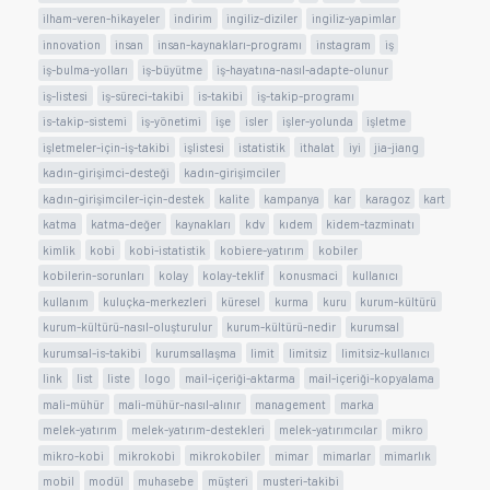
ilham-veren-hikayeler
indirim
ingiliz-diziler
ingiliz-yapimlar
innovation
insan
insan-kaynakları-programı
instagram
iş
iş-bulma-yolları
iş-büyütme
iş-hayatına-nasıl-adapte-olunur
iş-listesi
iş-süreci-takibi
is-takibi
iş-takip-programı
is-takip-sistemi
iş-yönetimi
işe
isler
işler-yolunda
işletme
işletmeler-için-iş-takibi
işlistesi
istatistik
ithalat
iyi
jia-jiang
kadın-girişimci-desteği
kadın-girişimciler
kadın-girişimciler-için-destek
kalite
kampanya
kar
karagoz
kart
katma
katma-değer
kaynakları
kdv
kıdem
kidem-tazminatı
kimlik
kobi
kobi-istatistik
kobiere-yatırım
kobiler
kobilerin-sorunları
kolay
kolay-teklif
konusmaci
kullanıcı
kullanım
kuluçka-merkezleri
küresel
kurma
kuru
kurum-kültürü
kurum-kültürü-nasıl-oluşturulur
kurum-kültürü-nedir
kurumsal
kurumsal-is-takibi
kurumsallaşma
limit
limitsiz
limitsiz-kullanıcı
link
list
liste
logo
mail-içeriği-aktarma
mail-içeriği-kopyalama
mali-mühür
mali-mühür-nasıl-alınır
management
marka
melek-yatırım
melek-yatırım-destekleri
melek-yatırımcılar
mikro
mikro-kobi
mikrokobi
mikrokobiler
mimar
mimarlar
mimarlık
mobil
modül
muhasebe
müşteri
musteri-takibi