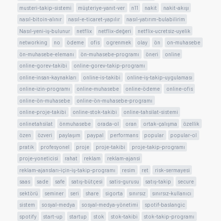
musteri-takip-sistemi
müşteriye-yanıt-ver
n11
nakit
nakit-akışı
nasıl-bitoin-alınır
nasıl-e-ticaret-yapılır
nasıl-yatırım-bulabilirim
Nasıl-yeni-iş-bulunur
netflix
netflix-değeri
netflix-ucretsiz-uyelik
networking
no
ödeme
ofis
ogrenmek
olay
ön
on-muhasebe
ön-muhasebe-elemanı
ön-muhasebe-programı
öneri
online
online-gorev-takibi
online-gorev-takip-programı
online-insan-kaynakları
online-is-takibi
online-iş-takip-uygulaması
online-izin-programı
online-muhasebe
online-ödeme
online-ofis
online-ön-muhasebe
online-ön-muhasebe-programı
online-proje-takibi
online-stok-takibi
online-tahsilat-sistemi
onlinetahsilat
önmuhasebe
orada-ol
oran
ortak-çalışma
özellik
özen
özveri
paylaşım
paypal
performans
popular
popular-ol
pratik
profesyonel
proje
proje-takibi
proje-takip-programı
proje-yoneticisi
rahat
reklam
reklam-ajansi
reklam-ajansları-için-iş-takip-programı
resim
ret
risk-sermayesi
saas
sade
safe
satış-bütçesi
satis-gurusu
satış-takip
secure
sektörü
seminer
seri
share
sigorta
sınırsız
sınırsız-kullanıcı
sistem
sosyal-medya
sosyal-medya-yönetimi
spotif-baslangic
spotify
start-up
startup
stok
stok-takibi
stok-takip-programı