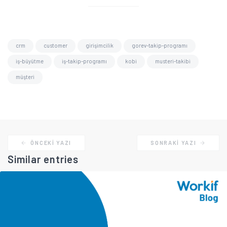
crm
customer
girişimcilik
gorev-takip-programı
iş-büyütme
iş-takip-programı
kobi
musteri-takibi
müşteri
ÖNCEKI YAZI
SONRAKI YAZI
Similar entries