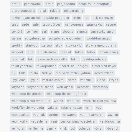
pratik
profesyonel
proje
proje-takibi
proje-takip-programı
proje-yoneticisi
rahat
reklam
reklam-ajansi
reklam-ajansları-için-iş-takip-programı
resim
ret
risk-sermayesi
saas
sade
safe
satış-bütçesi
satis-gurusu
satış-takip
secure
sektörü
seminer
seri
share
sigorta
sınırsız
sınırsız-kullanıcı
sistem
sosyal-medya
sosyal-medya-yönetimi
spotif-baslangic
spotify
start-up
startup
stok
stok-takibi
stok-takip-programı
support
süre
sürükle-bırak
tahsilat
takibi
takip
tamamlanmış
tazminat
tek
tek-adımda-workifte
teklif
teklif-gönderme
teklif-yönetimi
teknoparklar
ticaret-sicil-belgesi
ticari-sicil-kaydi
tık
tıkla
to-do
türkiye
türkiyede-melek-yatırım
ücretsizdene
uygulama
uygun
venture-capital
veren
verimlilik
video
vizyon
vizyoner
vizyoner-dusunce
web-ajansi
webrazzi
whatsapp
whatsapp-ile-gönder
whatsapp-ile-teklif-gönder
whatsapp-şimdi-workif-ile
workif
workif'le
workif'le-işler-yolunda
workifle-işler-yolunda
yakala
yakın-arkadaş
yalın
yap
yapılacaklar
yapmak
yardım
yarıyarıya
yatırım-arıyorum
yazılım
yebilikçilik
yedekleme
yeni
yeni-girişimci-destekleri
yeni-iş-bulma
yeni-uret
yenilenme
yenilik
yıllık
yol
yolunda
yönet
yönetici