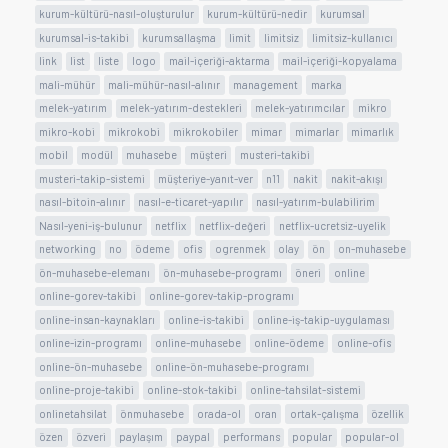
kurum-kültürü-nasıl-oluşturulur
kurum-kültürü-nedir
kurumsal
kurumsal-is-takibi
kurumsallaşma
limit
limitsiz
limitsiz-kullanıcı
link
list
liste
logo
mail-içeriği-aktarma
mail-içeriği-kopyalama
mali-mühür
mali-mühür-nasıl-alınır
management
marka
melek-yatırım
melek-yatırım-destekleri
melek-yatırımcılar
mikro
mikro-kobi
mikrokobi
mikrokobiler
mimar
mimarlar
mimarlık
mobil
modül
muhasebe
müşteri
musteri-takibi
musteri-takip-sistemi
müşteriye-yanıt-ver
n11
nakit
nakit-akışı
nasıl-bitoin-alınır
nasıl-e-ticaret-yapılır
nasıl-yatırım-bulabilirim
Nasıl-yeni-iş-bulunur
netflix
netflix-değeri
netflix-ucretsiz-uyelik
networking
no
ödeme
ofis
ogrenmek
olay
ön
on-muhasebe
ön-muhasebe-elemanı
ön-muhasebe-programı
öneri
online
online-gorev-takibi
online-gorev-takip-programı
online-insan-kaynakları
online-is-takibi
online-iş-takip-uygulaması
online-izin-programı
online-muhasebe
online-ödeme
online-ofis
online-ön-muhasebe
online-ön-muhasebe-programı
online-proje-takibi
online-stok-takibi
online-tahsilat-sistemi
onlinetahsilat
önmuhasebe
orada-ol
oran
ortak-çalışma
özellik
özen
özveri
paylaşım
paypal
performans
popular
popular-ol