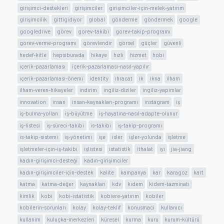
girişimci-destekleri
girişimciler
girişimciler-için-melek-yatırım
girişimcilik
gittigidiyor
global
gönderme
göndermek
google
googledrive
görev
gorev-takibi
gorev-takip-programı
gorev-verme-programı
görevlendir
görsel
güçler
güvenli
hedef-kitle
hepsiburada
hikaye
hızlı
hizmet
hobi
içerik-pazarlaması
içerik-pazarlaması-nasıl-yapılır
içerik-pazarlaması-önemi
identity
ihracat
ik
ikna
ilham
ilham-veren-hikayeler
indirim
ingiliz-diziler
ingiliz-yapimlar
innovation
insan
insan-kaynakları-programı
instagram
iş
iş-bulma-yolları
iş-büyütme
iş-hayatına-nasıl-adapte-olunur
iş-listesi
iş-süreci-takibi
is-takibi
iş-takip-programı
is-takip-sistemi
iş-yönetimi
işe
isler
işler-yolunda
işletme
işletmeler-için-iş-takibi
işlistesi
istatistik
ithalat
iyi
jia-jiang
kadın-girişimci-desteği
kadın-girişimciler
kadın-girişimciler-için-destek
kalite
kampanya
kar
karagoz
kart
katma
katma-değer
kaynakları
kdv
kıdem
kidem-tazminatı
kimlik
kobi
kobi-istatistik
kobiere-yatırım
kobiler
kobilerin-sorunları
kolay
kolay-teklif
konusmaci
kullanıcı
kullanım
kuluçka-merkezleri
küresel
kurma
kuru
kurum-kültürü