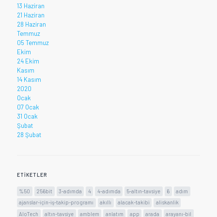
13 Haziran
21 Haziran
28 Haziran
Temmuz
05 Temmuz
Ekim
24 Ekim
Kasım
14 Kasım
2020
Ocak
07 Ocak
31 Ocak
Şubat
28 Şubat
ETIKETLER
%50
256bit
3-adımda
4
4-adımda
5-altın-tavsiye
6
adım
ajanslar-için-iş-takip-programı
akıllı
alacak-takibi
aliskanlik
AloTech
altın-tavsiye
amblem
anlatım
app
arada
arayanı-bil