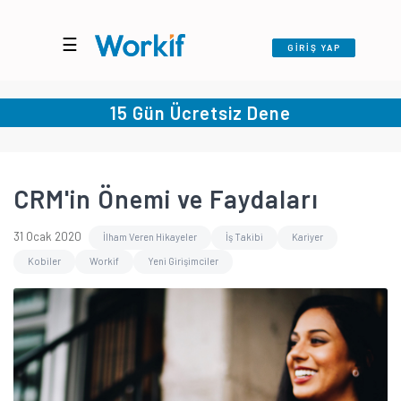
☰
GİRİŞ YAP
15 Gün Ücretsiz Dene
CRM'in Önemi ve Faydaları
31 Ocak 2020
İlham Veren Hikayeler
İş Takibi
Kariyer
Kobiler
Workif
Yeni Girişimciler