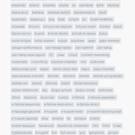
arayanlar
arayüz
arkadaş
atama
ay
ayarlama
aylık
backup
bakış-açısı
baklava
baklava-tadimi
bandersnatch
basit
başlamak
başlangıç
beş
best
bilişim
bir
birak-kesfetsin
birarada
bitcoin
bitcoin-ne-değildir
bitcoin-nedir
bizden
black
black-mirror
board
british-diziler
british-tv-series
bulut
bulut-bilişim
bulut-sistemi
büyük
büyütme
çağrı
çağrı-merkezi
çalışan-performansı
cari-hesap-takibi
cari-işletme
cari-takip
cari-takip-nasıl-yapılır
CC
civar
cloud
content-marketing
corporate
coworking
çözüme-odaklan
crm
customer
daha-kolayı-yok
değer
demo-degil-tam
depo
depo-transfer
depolararası-transfer
derman
dertlere
destek
destek-programları
destek-ver
devam
dibinde
dijital
dijital-dönüşüm
dijital-reklamcilik
dip
doğru-girişim
doğru-örnek
doküman
döviz
düşünce
duyurular
e-arşiv
e-fatura
e-fatura-aşamaları
e-fatura-başvurusu
e-fatura-nasıl-alınır
e-fatura-süreci
e-faturaya-geçmek
e-ticaret
e-ticaret-nedir
e-ticaret-sitesi-kurmak
e-ticaret-yapmak
ekip
ekleme
en
entegre
erdem
erdem-karagoz
facebook
facebook-reklamları
fikir
filtre
fırsat
fiyatlandırma
fotoğraf
full
full-surum
geç
geliştirme
girişim