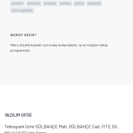
yönetim
yönetimi
youtube
yurtdışı
yurtiçi
yüzdeelli
zihin-egzersizi
WORKIF NEDIR?
Mikro ölçekli kobiler için kolay kullanılabilir, iş ve müşteri takip
programıdır.
YAZILIM OFİSİ
Teknopark İzmir GÜLBAHÇE Mah. GÜLBAHÇE Cad. İYTE Sit.
NO:1/40/22 Urla/İzmir