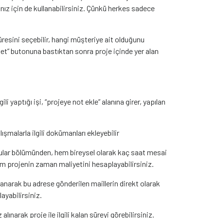
ınız için de kullanabilirsiniz. Çünkü herkes sadece
üresini seçebilir, hangi müşteriye ait olduğunu
ydet” butonuna bastıktan sonra proje içinde yer alan
lgili yaptığı işi, “projeye not ekle” alanına girer, yapılan
lışmalarla ilgili dokümanları ekleyebilir
lar bölümünden, hem bireysel olarak kaç saat mesai
m projenin zaman maliyetini hesaplayabilirsiniz.
lanarak bu adrese gönderilen maillerin direkt olarak
ayabilirsiniz.
alınarak proje ile ilgili kalan süreyi görebilirsiniz.