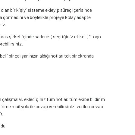
olan bir kişiyi sisteme ekleyip süreç içerisinde
ıca görmesini ve böylelikle projeye kolay adapte
niz.
narak şirket içinde sadece ( seçtiğiniz etiket ) “Logo
rebilirsiniz.
elli bir çalışanınızın aldığı notları tek bir ekranda
çalışmalar, eklediğiniz tüm notlar, tüm ekibe bildirim
irime mail yolu ile cevap verebilirsiniz, verilen cevap
ir.
ldu