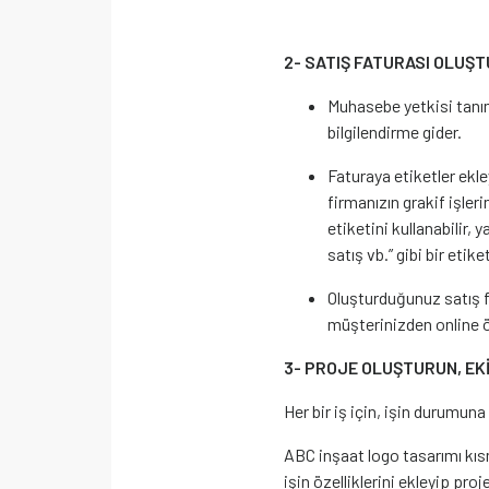
2- SATIŞ FATURASI OLUŞ
Muhasebe yetkisi tanı
bilgilendirme gider.
Faturaya etiketler ekle
firmanızın grakif işler
etiketini kullanabilir, 
satış vb.” gibi bir etike
Oluşturduğunuz satış fa
müşterinizden online ö
3- PROJE OLUŞTURUN, EKİ
Her bir iş için, işin durumuna
ABC inşaat logo tasarımı kıs
işin özelliklerini ekleyip proj