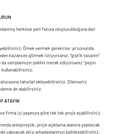
TURUN
mlanmış herkese yeni fatura oluşturulduğuna dair
yebilirsiniz. Örnek vermek gerekirse; yıl sonunda
inden kazancını görmek istiyorsanız, “grafik tasarım”
ya da satışlarınızın şeklini merak ediyorsanız “peşin
t kullanabilirsiniz.
turasına tahsilat ekleyebilirsiniz. Dilerseniz
deme de alabilirsiniz.
P ATAYIN
 ve firma içi yapınıza göre tek tek proje açabilirsiniz.
mında anlaşmıştık, proje açıklama alanına yapılacak
ede çalışacak ekip arkadaşlarımızı belirleyebilirsiniz.