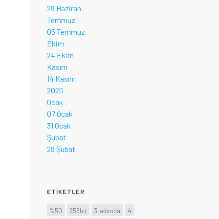
28 Haziran
Temmuz
05 Temmuz
Ekim
24 Ekim
Kasım
14 Kasım
2020
Ocak
07 Ocak
31 Ocak
Şubat
28 Şubat
ETIKETLER
%50
256bit
3-adımda
4