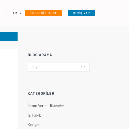
|
TR
ÜCRETSİZ DENE
GİRİŞ YAP
BLOG ARAMA
KATEGORILER
İlham Veren Hikayeler
İş Takibi
Kariyer