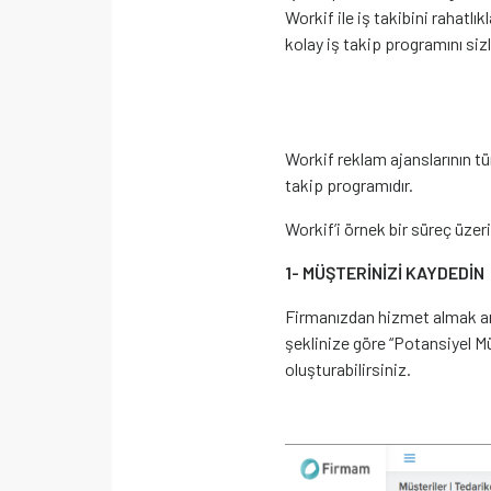
Workif ile iş takibini rahatlı
kolay iş takip programını sizle
Workif reklam ajanslarının tüm
takip programıdır.
Workif’i örnek bir süreç üze
1- MÜŞTERİNİZİ KAYDEDİN
Firmanızdan hizmet almak am
şeklinize göre “Potansiyel Mü
oluşturabilirsiniz.