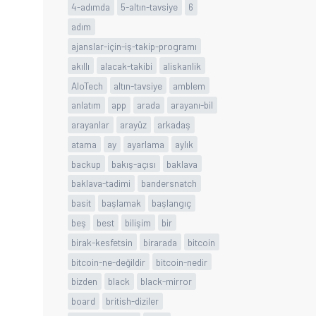
4-adımda
5-altın-tavsiye
6
adım
ajanslar-için-iş-takip-programı
akıllı
alacak-takibi
aliskanlik
AloTech
altın-tavsiye
amblem
anlatım
app
arada
arayanı-bil
arayanlar
arayüz
arkadaş
atama
ay
ayarlama
aylık
backup
bakış-açısı
baklava
baklava-tadimi
bandersnatch
basit
başlamak
başlangıç
beş
best
bilişim
bir
birak-kesfetsin
birarada
bitcoin
bitcoin-ne-değildir
bitcoin-nedir
bizden
black
black-mirror
board
british-diziler