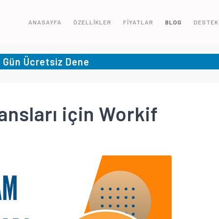
ANASAYFA
ÖZELLİKLER
FİYATLAR
BLOG
DESTEK
5 Gün Ücretsiz Dene
nsları için Workif