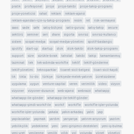
pratik
profesyonel
proje
proje-takibi
proje-takip-programı
proje-yoneticisi
rahat
reklam
reklam-ajansi
reklam-ajansları-için-iş-takip-programı
resim
ret
risk-sermayesi
saas
sade
safe
satış-bütçesi
satis-gurusu
satış-takip
secure
sektörü
seminer
seri
share
sigorta
sınırsız
sınırsız-kullanıcı
sistem
sosyal-medya
sosyal-medya-yönetimi
spotif-baslangic
spotify
start-up
startup
stok
stok-takibi
stok-takip-programı
support
süre
sürükle-bırak
tahsilat
takibi
takip
tamamlanmış
tazminat
tek
tek-adımda-workifte
teklif
teklif-gönderme
teklif-yönetimi
teknoparklar
ticaret-sicil-belgesi
ticari-sicil-kaydi
tık
tıkla
to-do
türkiye
türkiyede-melek-yatırım
ücretsizdene
uygulama
uygun
venture-capital
veren
verimlilik
video
vizyon
vizyoner
vizyoner-dusunce
web-ajansi
webrazzi
whatsapp
whatsapp-ile-gönder
whatsapp-ile-teklif-gönder
whatsapp-şimdi-workif-ile
workif
workif'le
workif'le-işler-yolunda
workifle-işler-yolunda
yakala
yakın-arkadaş
yalın
yap
yapılacaklar
yapmak
yardım
yarıyarıya
yatırım-arıyorum
yazılım
yebilikçilik
yedekleme
yeni
yeni-girişimci-destekleri
yeni-iş-bulma
yeni-uret
yenilenme
yenilik
yıllık
yol
yolunda
yönet
yönetici