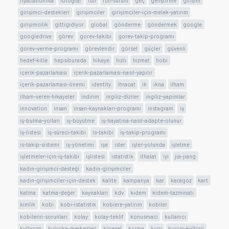
fiyatlandırma
fotoğraf
full
full-surum
geç
geliştirme
girişim
girişimci-destekleri
girişimciler
girişimciler-için-melek-yatırım
girişimcilik
gittigidiyor
global
gönderme
göndermek
google
googledrive
görev
gorev-takibi
gorev-takip-programı
gorev-verme-programı
görevlendir
görsel
güçler
güvenli
hedef-kitle
hepsiburada
hikaye
hızlı
hizmet
hobi
içerik-pazarlaması
içerik-pazarlaması-nasıl-yapılır
içerik-pazarlaması-önemi
identity
ihracat
ik
ikna
ilham
ilham-veren-hikayeler
indirim
ingiliz-diziler
ingiliz-yapimlar
innovation
insan
insan-kaynakları-programı
instagram
iş
iş-bulma-yolları
iş-büyütme
iş-hayatına-nasıl-adapte-olunur
iş-listesi
iş-süreci-takibi
is-takibi
iş-takip-programı
is-takip-sistemi
iş-yönetimi
işe
isler
işler-yolunda
işletme
işletmeler-için-iş-takibi
işlistesi
istatistik
ithalat
iyi
jia-jiang
kadın-girişimci-desteği
kadın-girişimciler
kadın-girişimciler-için-destek
kalite
kampanya
kar
karagoz
kart
katma
katma-değer
kaynakları
kdv
kıdem
kidem-tazminatı
kimlik
kobi
kobi-istatistik
kobiere-yatırım
kobiler
kobilerin-sorunları
kolay
kolay-teklif
konusmaci
kullanıcı
kullanım
kuluçka-merkezleri
küresel
kurma
kuru
kurum-kültürü