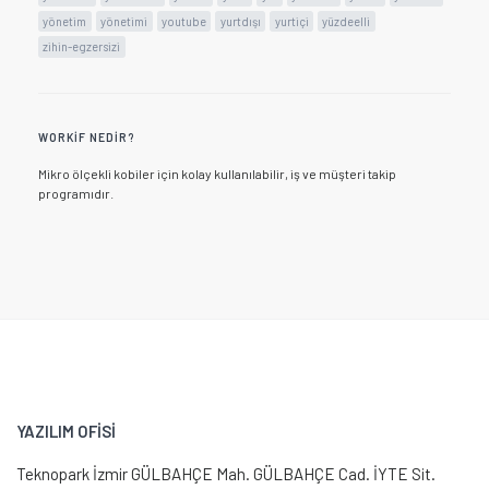
yönetim
yönetimi
youtube
yurtdışı
yurtiçi
yüzdeelli
zihin-egzersizi
WORKIF NEDIR?
Mikro ölçekli kobiler için kolay kullanılabilir, iş ve müşteri takip
programıdır.
YAZILIM OFİSİ
Teknopark İzmir GÜLBAHÇE Mah. GÜLBAHÇE Cad. İYTE Sit.