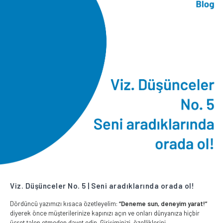
Viz. Düşünceler No. 5 | Seni aradıklarında orada ol!
Dördüncü yazımızı kısaca özetleyelim:
“Deneme sun, deneyim yarat!”
diyerek önce müşterilerinize kapınızı açın ve onları dünyanıza hiçbir
ücret talep etmeden davet edin. Girişiminizi, özelliklerini ...