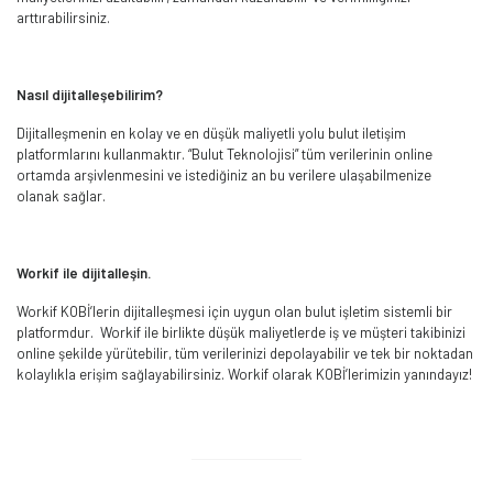
arttırabilirsiniz.
Nasıl dijitalleşebilirim?
Dijitalleşmenin en kolay ve en düşük maliyetli yolu bulut iletişim
platformlarını kullanmaktır. “Bulut Teknolojisi” tüm verilerinin online
ortamda arşivlenmesini ve istediğiniz an bu verilere ulaşabilmenize
olanak sağlar.
Workif ile dijitalleşin.
Workif KOBİ’lerin dijitalleşmesi için uygun olan bulut işletim sistemli bir
platformdur. Workif ile birlikte düşük maliyetlerde iş ve müşteri takibinizi
online şekilde yürütebilir, tüm verilerinizi depolayabilir ve tek bir noktadan
kolaylıkla erişim sağlayabilirsiniz. Workif olarak KOBİ’lerimizin yanındayız!