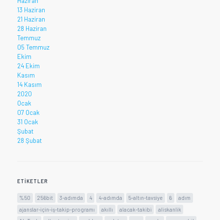
Haziran
13 Haziran
21 Haziran
28 Haziran
Temmuz
05 Temmuz
Ekim
24 Ekim
Kasım
14 Kasım
2020
Ocak
07 Ocak
31 Ocak
Şubat
28 Şubat
ETIKETLER
%50
256bit
3-adımda
4
4-adımda
5-altın-tavsiye
6
adım
ajanslar-için-iş-takip-programı
akıllı
alacak-takibi
aliskanlik