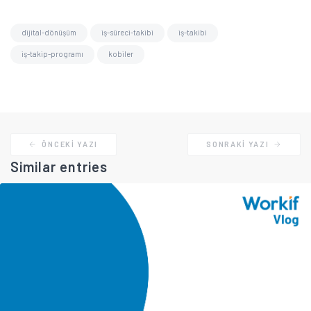
dijital-dönüşüm
iş-süreci-takibi
iş-takibi
iş-takip-programı
kobiler
ÖNCEKI YAZI
SONRAKI YAZI
Similar entries