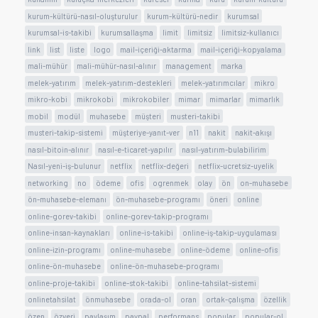
kurum-kültürü-nasıl-oluşturulur
kurum-kültürü-nedir
kurumsal
kurumsal-is-takibi
kurumsallaşma
limit
limitsiz
limitsiz-kullanıcı
link
list
liste
logo
mail-içeriği-aktarma
mail-içeriği-kopyalama
mali-mühür
mali-mühür-nasıl-alınır
management
marka
melek-yatırım
melek-yatırım-destekleri
melek-yatırımcılar
mikro
mikro-kobi
mikrokobi
mikrokobiler
mimar
mimarlar
mimarlık
mobil
modül
muhasebe
müşteri
musteri-takibi
musteri-takip-sistemi
müşteriye-yanıt-ver
n11
nakit
nakit-akışı
nasıl-bitoin-alınır
nasıl-e-ticaret-yapılır
nasıl-yatırım-bulabilirim
Nasıl-yeni-iş-bulunur
netflix
netflix-değeri
netflix-ucretsiz-uyelik
networking
no
ödeme
ofis
ogrenmek
olay
ön
on-muhasebe
ön-muhasebe-elemanı
ön-muhasebe-programı
öneri
online
online-gorev-takibi
online-gorev-takip-programı
online-insan-kaynakları
online-is-takibi
online-iş-takip-uygulaması
online-izin-programı
online-muhasebe
online-ödeme
online-ofis
online-ön-muhasebe
online-ön-muhasebe-programı
online-proje-takibi
online-stok-takibi
online-tahsilat-sistemi
onlinetahsilat
önmuhasebe
orada-ol
oran
ortak-çalışma
özellik
özen
özveri
paylaşım
paypal
performans
popular
popular-ol