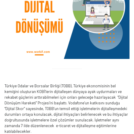
Türkiye Odalar ve Borsalar Birliği (TOBB), Türkiye ekonomisinin bel
kemiğini oluşturan KOBİ’lerin dijitalleşen dünyaya ayak uydurmaları ve
rekabet güçlerini arttırabilmeleri için onları geleceğe hazırlayacak “Dijital
Dönüşüm Hareketi” Projesi’ni başlattı. Vodafone’un katkısını sunduğu
“Dijital Skor” sayesinde, TOBB’un temsil ettiği işletmelerin dijitalleşmedeki
durumları ortaya konulacak, dijital ihtiyaçları belirlenecek ve bu ihtiyaçlar
doğrultusunda işletmelere özel çözümler sunulacak. İşletmeler aynı
zamanda 7 ilde düzenlenecek e-ticaret ve dijitalleşme eğitimlerine
katılabilecekler.