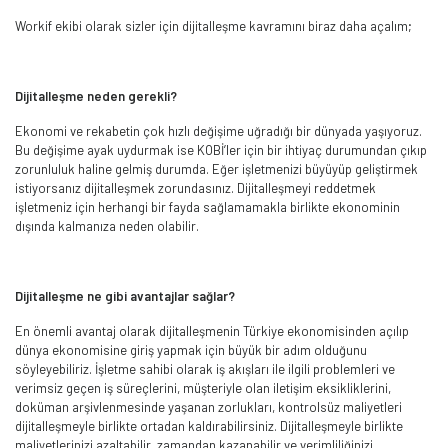
Workif ekibi olarak sizler için dijitalleşme kavramını biraz daha açalım;
Dijitalleşme neden gerekli?
Ekonomi ve rekabetin çok hızlı değişime uğradığı bir dünyada yaşıyoruz.
Bu değişime ayak uydurmak ise KOBİ’ler için bir ihtiyaç durumundan çıkıp
zorunluluk haline gelmiş durumda. Eğer işletmenizi büyüyüp geliştirmek
istiyorsanız dijitalleşmek zorundasınız. Dijitalleşmeyi reddetmek
işletmeniz için herhangi bir fayda sağlamamakla birlikte ekonominin
dışında kalmanıza neden olabilir.
Dijitalleşme ne gibi avantajlar sağlar?
En önemli avantaj olarak dijitalleşmenin Türkiye ekonomisinden açılıp
dünya ekonomisine giriş yapmak için büyük bir adım olduğunu
söyleyebiliriz. İşletme sahibi olarak iş akışları ile ilgili problemleri ve
verimsiz geçen iş süreçlerini, müşteriyle olan iletişim eksikliklerini,
doküman arşivlenmesinde yaşanan zorlukları, kontrolsüz maliyetleri
dijitalleşmeyle birlikte ortadan kaldırabilirsiniz. Dijitalleşmeyle birlikte
maliyetlerinizi azaltabilir, zamandan kazanabilir ve verimliliğinizi