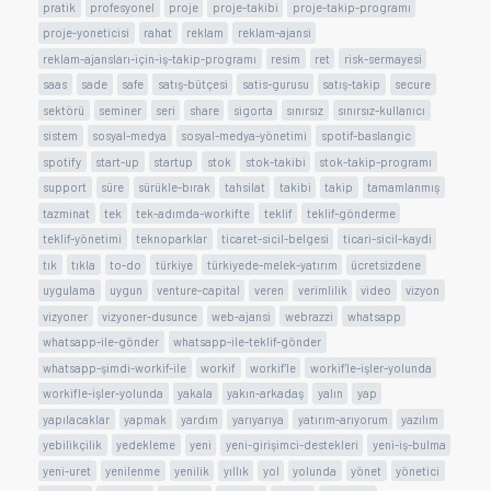
pratik
profesyonel
proje
proje-takibi
proje-takip-programı
proje-yoneticisi
rahat
reklam
reklam-ajansi
reklam-ajansları-için-iş-takip-programı
resim
ret
risk-sermayesi
saas
sade
safe
satış-bütçesi
satis-gurusu
satış-takip
secure
sektörü
seminer
seri
share
sigorta
sınırsız
sınırsız-kullanıcı
sistem
sosyal-medya
sosyal-medya-yönetimi
spotif-baslangic
spotify
start-up
startup
stok
stok-takibi
stok-takip-programı
support
süre
sürükle-bırak
tahsilat
takibi
takip
tamamlanmış
tazminat
tek
tek-adımda-workifte
teklif
teklif-gönderme
teklif-yönetimi
teknoparklar
ticaret-sicil-belgesi
ticari-sicil-kaydi
tık
tıkla
to-do
türkiye
türkiyede-melek-yatırım
ücretsizdene
uygulama
uygun
venture-capital
veren
verimlilik
video
vizyon
vizyoner
vizyoner-dusunce
web-ajansi
webrazzi
whatsapp
whatsapp-ile-gönder
whatsapp-ile-teklif-gönder
whatsapp-şimdi-workif-ile
workif
workif'le
workif'le-işler-yolunda
workifle-işler-yolunda
yakala
yakın-arkadaş
yalın
yap
yapılacaklar
yapmak
yardım
yarıyarıya
yatırım-arıyorum
yazılım
yebilikçilik
yedekleme
yeni
yeni-girişimci-destekleri
yeni-iş-bulma
yeni-uret
yenilenme
yenilik
yıllık
yol
yolunda
yönet
yönetici