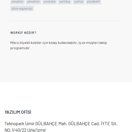
yönetim
yönetimi
youtube
yurtdışı
yurtiçi
yüzdeelli
zihin-egzersizi
WORKIF NEDIR?
Mikro ölçekli kobiler için kolay kullanılabilir, iş ve müşteri takip
programıdır.
YAZILIM OFİSİ
Teknopark İzmir GÜLBAHÇE Mah. GÜLBAHÇE Cad. İYTE Sit.
NO:1/40/22 Urla/İzmir