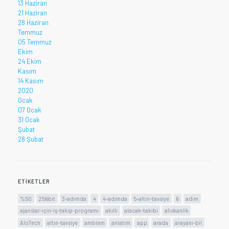
13 Haziran
21 Haziran
28 Haziran
Temmuz
05 Temmuz
Ekim
24 Ekim
Kasım
14 Kasım
2020
Ocak
07 Ocak
31 Ocak
Şubat
28 Şubat
ETIKETLER
%50
256bit
3-adımda
4
4-adımda
5-altın-tavsiye
6
adım
ajanslar-için-iş-takip-programı
akıllı
alacak-takibi
aliskanlik
AloTech
altın-tavsiye
amblem
anlatım
app
arada
arayanı-bil