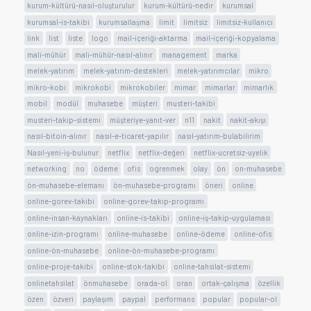
kurum-kültürü-nasıl-oluşturulur
kurum-kültürü-nedir
kurumsal
kurumsal-is-takibi
kurumsallaşma
limit
limitsiz
limitsiz-kullanıcı
link
list
liste
logo
mail-içeriği-aktarma
mail-içeriği-kopyalama
mali-mühür
mali-mühür-nasıl-alınır
management
marka
melek-yatırım
melek-yatırım-destekleri
melek-yatırımcılar
mikro
mikro-kobi
mikrokobi
mikrokobiler
mimar
mimarlar
mimarlık
mobil
modül
muhasebe
müşteri
musteri-takibi
musteri-takip-sistemi
müşteriye-yanıt-ver
n11
nakit
nakit-akışı
nasıl-bitoin-alınır
nasıl-e-ticaret-yapılır
nasıl-yatırım-bulabilirim
Nasıl-yeni-iş-bulunur
netflix
netflix-değeri
netflix-ucretsiz-uyelik
networking
no
ödeme
ofis
ogrenmek
olay
ön
on-muhasebe
ön-muhasebe-elemanı
ön-muhasebe-programı
öneri
online
online-gorev-takibi
online-gorev-takip-programı
online-insan-kaynakları
online-is-takibi
online-iş-takip-uygulaması
online-izin-programı
online-muhasebe
online-ödeme
online-ofis
online-ön-muhasebe
online-ön-muhasebe-programı
online-proje-takibi
online-stok-takibi
online-tahsilat-sistemi
onlinetahsilat
önmuhasebe
orada-ol
oran
ortak-çalışma
özellik
özen
özveri
paylaşım
paypal
performans
popular
popular-ol