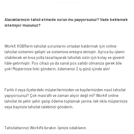
Alacaklarınızın tahsil etmede sorun mu yaşıyorsunuz? Vade beklemek
istemiyor musunuz?
Workif, KOBİ'lerin tahsilat sorunlarını ortadan kaldırmak için online
tahsilat sistemini geliştir ve sistemine entegre etmiştir. Ayrıca bu işlemi
olabilecek en kısa yolla tasarlayarak tahsilatı sizin için kolay ve güvenli
hâle getirmiştir. Pos cihazı ya da sanal pos sahibi olmanıza gerek bile
yok! Müşterinize linki gönderin, ödemenizi 2 iş günü içinde alın!
Farklı il veya ilçelerdeki müşterilerinizden ve bayilerinizden nasıl tahsilat
yapıyorsunuz? Çok masraflı ve zaman alıyor değil mi? Workif online
tahsilat ile şehir şehir gezip ödeme toplamak yerine, tek tıkla müşterinize
veya bayinize tahsilat talebinizi gönderin.
Tahsilatlarınızı Workif’e bırakın. İşinize odaklanın.