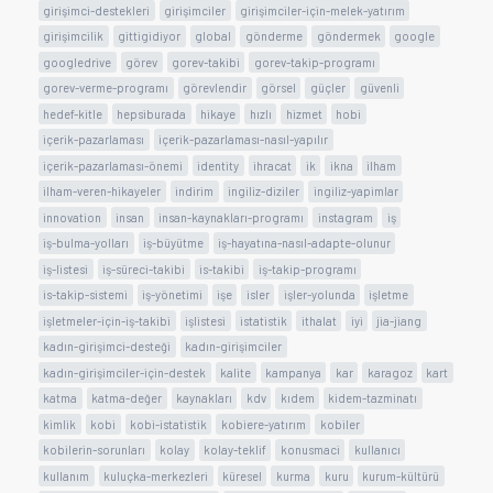
girişimci-destekleri
girişimciler
girişimciler-için-melek-yatırım
girişimcilik
gittigidiyor
global
gönderme
göndermek
google
googledrive
görev
gorev-takibi
gorev-takip-programı
gorev-verme-programı
görevlendir
görsel
güçler
güvenli
hedef-kitle
hepsiburada
hikaye
hızlı
hizmet
hobi
içerik-pazarlaması
içerik-pazarlaması-nasıl-yapılır
içerik-pazarlaması-önemi
identity
ihracat
ik
ikna
ilham
ilham-veren-hikayeler
indirim
ingiliz-diziler
ingiliz-yapimlar
innovation
insan
insan-kaynakları-programı
instagram
iş
iş-bulma-yolları
iş-büyütme
iş-hayatına-nasıl-adapte-olunur
iş-listesi
iş-süreci-takibi
is-takibi
iş-takip-programı
is-takip-sistemi
iş-yönetimi
işe
isler
işler-yolunda
işletme
işletmeler-için-iş-takibi
işlistesi
istatistik
ithalat
iyi
jia-jiang
kadın-girişimci-desteği
kadın-girişimciler
kadın-girişimciler-için-destek
kalite
kampanya
kar
karagoz
kart
katma
katma-değer
kaynakları
kdv
kıdem
kidem-tazminatı
kimlik
kobi
kobi-istatistik
kobiere-yatırım
kobiler
kobilerin-sorunları
kolay
kolay-teklif
konusmaci
kullanıcı
kullanım
kuluçka-merkezleri
küresel
kurma
kuru
kurum-kültürü