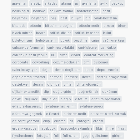
arayanlar
arayüz
arkadaş
atama
ay
ayarlama
aylık
backup
bakış-açısı
baklava
baklava-tadimi
bandersnatch
basit
başlamak
başlangıç
beş
best
bilişim
bir
birak-kesfetsin
birarada
bitcoin
bitcoin-ne-değildir
bitcoin-nedir
bizden
black
black-mirror
board
british-diziler
british-tv-series
bulut
bulut-bilişim
bulut-sistemi
büyük
büyütme
çağrı
çağrı-merkezi
çalışan-performansı
cari-hesap-takibi
cari-işletme
cari-takip
cari-takip-nasıl-yapılır
CC
civar
cloud
content-marketing
corporate
coworking
çözüme-odaklan
crm
customer
daha-kolayı-yok
değer
demo-degil-tam
depo
depo-transfer
depolararası-transfer
derman
dertlere
destek
destek-programları
destek-ver
devam
dibinde
dijital
dijital-dönüşüm
dijital-reklamcilik
dip
doğru-girişim
doğru-örnek
doküman
döviz
düşünce
duyurular
e-arşiv
e-fatura
e-fatura-aşamaları
e-fatura-başvurusu
e-fatura-nasıl-alınır
e-fatura-süreci
e-faturaya-geçmek
e-ticaret
e-ticaret-nedir
e-ticaret-sitesi-kurmak
e-ticaret-yapmak
ekip
ekleme
en
entegre
erdem
erdem-karagoz
facebook
facebook-reklamları
fikir
filtre
fırsat
fiyatlandırma
fotoğraf
full
full-surum
geç
geliştirme
girişim