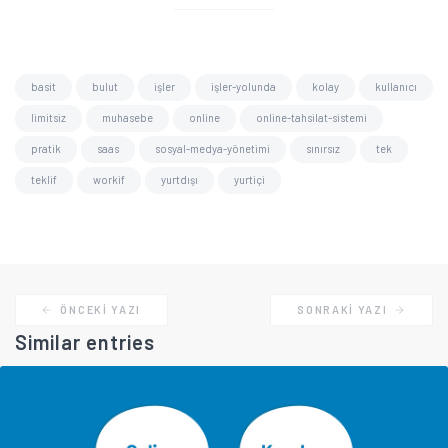
basit
bulut
işler
işler-yolunda
kolay
kullanıcı
limitsiz
muhasebe
online
online-tahsilat-sistemi
pratik
saas
sosyal-medya-yönetimi
sınırsız
tek
teklif
workif
yurtdışı
yurtiçi
ÖNCEKI YAZI
SONRAKI YAZI
Similar entries