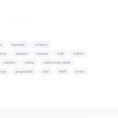
ı
duyurular
e-fatura
örev
işletme
işlistesi
kobi
kobiler
müşteri
online
online-stok-takibi
roje
proje-takibi
stok
teklif
to-do