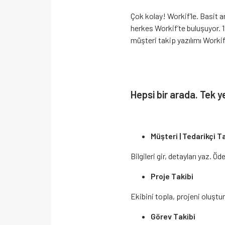
Çok kolay! Workif’le. Basit ar
herkes Workif’te buluşuyor. 1
müşteri takip yazılımı Workif’
Hepsi bir arada. Tek y
Müşteri | Tedarikçi T
Bilgileri gir, detayları yaz. Öd
Proje Takibi
Ekibini topla, projeni oluştu
Görev Takibi