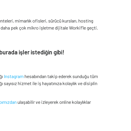
teleri, mimarlık ofisleri, sürücü kursları, hosting
e daha pek çok mikro işletme dijitale Workif’le geçti.
urada işler istediğin gibi!
ığı
Instagram
hesabından takip ederek sunduğu tüm
ğı sayısız hizmet ile iş hayatınıza kolaylık ve disiplin
bımızdan
ulaşabilir ve izleyerek online kolaylıklar