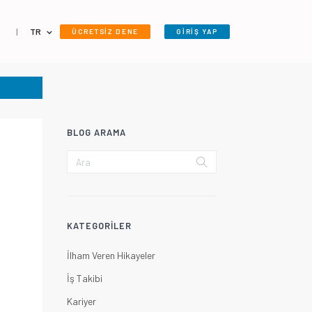
|
TR
ÜCRETSİZ DENE
GİRİŞ YAP
BLOG ARAMA
KATEGORILER
İlham Veren Hikayeler
İş Takibi
Kariyer