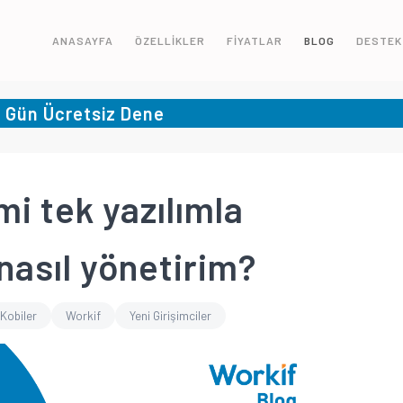
ANASAYFA
ÖZELLİKLER
FİYATLAR
BLOG
DESTEK
5 Gün Ücretsiz Dene
mi tek yazılımla
 nasıl yönetirim?
Kobiler
Workif
Yeni Girişimciler