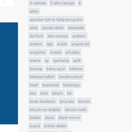
I
4-adımda
5-altın-tavsiye
6
adım
ajanslar-için-iş-takip-programı
akıllı
alacak-takibi
aliskanlik
AloTech
altın-tavsiye
amblem
anlatım
app
arada
arayanı-bil
arayanlar
arayüz
arkadaş
atama
ay
ayarlama
aylık
backup
bakış-açısı
baklava
baklava-tadimi
bandersnatch
basit
başlamak
başlangıç
beş
best
bilişim
bir
birak-kesfetsin
birarada
bitcoin
bitcoin-ne-değildir
bitcoin-nedir
bizden
black
black-mirror
board
british-diziler