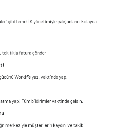
leri gibi temel İK yönetimiyle çalışanlarını kolayca
, tek tıkla fatura gönder!
t)
 gücünü Workif’e yaz, vaktinde yap.
rlatma yap! Tüm bildirimler vaktinde gelsin.
nu
ğrı merkeziyle müşterilerin kaydını ve takibi