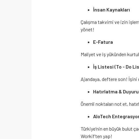
İnsan Kaynakları
Çalışma takvimi ve izin işlem
yönet!
E-Fatura
Maliyet ve iş yükünden kurtul
İş Listesi (To - Do Lis
Ajandaya, deftere son! İşini
Hatırlatma & Duyuru
Önemli noktaları not et, hatı
AloTech Entegrasyo
Türkiye’nin en büyük bulut ça
Workif’ten yap!