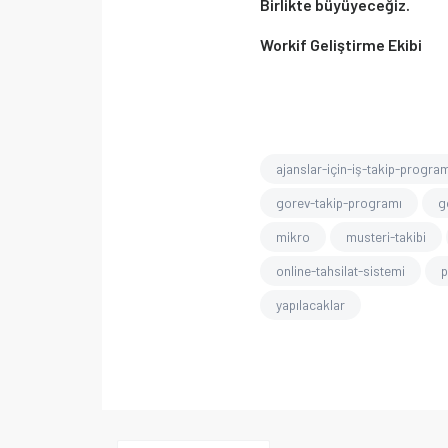
Birlikte büyüyeceğiz.
Workif Geliştirme Ekibi
ajanslar-için-iş-takip-program
gorev-takip-programı
g
mikro
musteri-takibi
online-tahsilat-sistemi
p
yapılacaklar