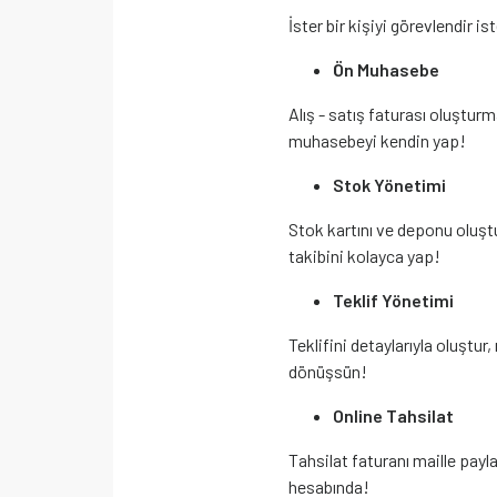
İster bir kişiyi görevlendir is
Ön Muhasebe
Alış - satış faturası oluştu
muhasebeyi kendin yap!
Stok Yönetimi
Stok kartını ve deponu oluştu
takibini kolayca yap!
Teklif Yönetimi
Teklifini detaylarıyla oluştur
dönüşsün!
Online Tahsilat
Tahsilat faturanı maille payla
hesabında!