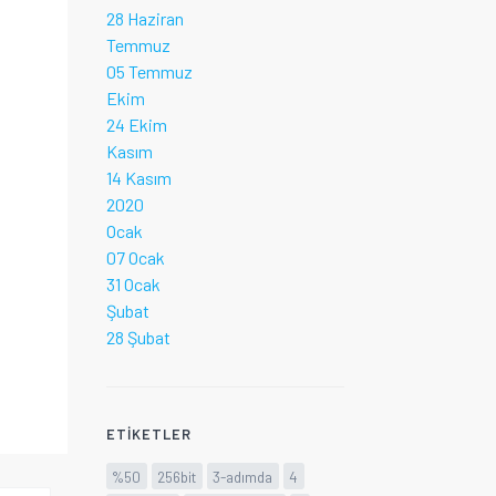
28 Haziran
Temmuz
05 Temmuz
Ekim
24 Ekim
Kasım
14 Kasım
2020
Ocak
07 Ocak
31 Ocak
Şubat
28 Şubat
ETIKETLER
%50
256bit
3-adımda
4