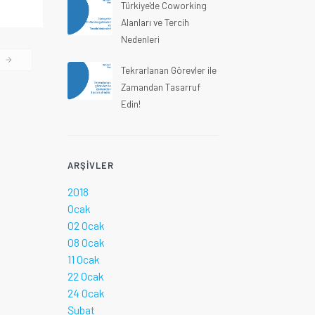
Türkiye'de Coworking
Alanları ve Tercih
Nedenleri
I
Tekrarlanan Görevler ile
Zamandan Tasarruf
Edin!
ARŞIVLER
2018
Ocak
02 Ocak
08 Ocak
11 Ocak
22 Ocak
24 Ocak
Şubat