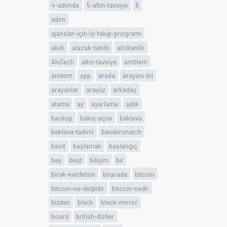
4-adımda
5-altın-tavsiye
6
adım
ajanslar-için-iş-takip-programı
akıllı
alacak-takibi
aliskanlik
AloTech
altın-tavsiye
amblem
anlatım
app
arada
arayanı-bil
arayanlar
arayüz
arkadaş
atama
ay
ayarlama
aylık
backup
bakış-açısı
baklava
baklava-tadimi
bandersnatch
basit
başlamak
başlangıç
beş
best
bilişim
bir
birak-kesfetsin
birarada
bitcoin
bitcoin-ne-değildir
bitcoin-nedir
bizden
black
black-mirror
board
british-diziler