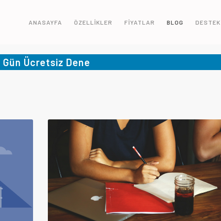
ANASAYFA
ÖZELLİKLER
FİYATLAR
BLOG
DESTEK
5 Gün Ücretsiz Dene