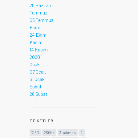
28 Haziran
Temmuz
05 Temmuz
Ekim
24 Ekim
Kasım
14 Kasım
2020
Ocak
07 Ocak
31 Ocak
Şubat
28 Şubat
ETIKETLER
%50
256bit
3-adımda
4