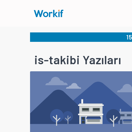
1
is-takibi Yazıları