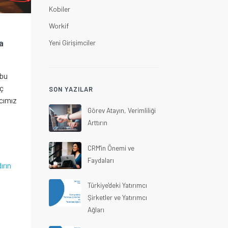
Kobiler
Workif
a
Yeni Girişimciler
 bu
uç
SON YAZILAR
cımız
Görev Atayın, Verimliliği
Arttırın
CRM'in Önemi ve
Faydaları
ırın
Türkiye'deki Yatırımcı
Şirketler ve Yatırımcı
Ağları