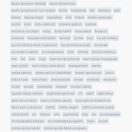
kadın-girişimci-desteği
kadın-girişimciler
kadın-girişimciler-için-destek
kalite
kampanya
kar
karagoz
kart
katma
katma-değer
kaynakları
kdv
kıdem
kidem-tazminatı
kimlik
kobi
kobi-istatistik
kobiere-yatırım
kobiler
kobilerin-sorunları
kolay
kolay-teklif
konusmaci
kullanıcı
kullanım
kuluçka-merkezleri
küresel
kurma
kuru
kurum-kültürü
kurum-kültürü-nasıl-oluşturulur
kurum-kültürü-nedir
kurumsal
kurumsal-is-takibi
kurumsallaşma
limit
limitsiz
limitsiz-kullanıcı
link
list
liste
logo
mail-içeriği-aktarma
mail-içeriği-kopyalama
mali-mühür
mali-mühür-nasıl-alınır
management
marka
melek-yatırım
melek-yatırım-destekleri
melek-yatırımcılar
mikro
mikro-kobi
mikrokobi
mikrokobiler
mimar
mimarlar
mimarlık
mobil
modül
muhasebe
müşteri
musteri-takibi
musteri-takip-sistemi
müşteriye-yanıt-ver
n11
nakit
nakit-akışı
nasıl-bitoin-alınır
nasıl-e-ticaret-yapılır
nasıl-yatırım-bulabilirim
Nasıl-yeni-iş-bulunur
netflix
netflix-değeri
netflix-ucretsiz-uyelik
networking
no
ödeme
ofis
ogrenmek
olay
ön
on-muhasebe
ön-muhasebe-elemanı
ön-muhasebe-programı
öneri
online
online-gorev-takibi
online-gorev-takip-programı