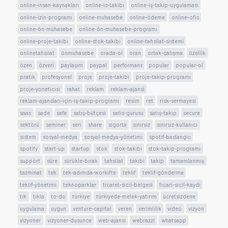
online-insan-kaynakları
online-is-takibi
online-iş-takip-uygulaması
online-izin-programı
online-muhasebe
online-ödeme
online-ofis
online-ön-muhasebe
online-ön-muhasebe-programı
online-proje-takibi
online-stok-takibi
online-tahsilat-sistemi
onlinetahsilat
önmuhasebe
orada-ol
oran
ortak-çalışma
özellik
özen
özveri
paylaşım
paypal
performans
popular
popular-ol
pratik
profesyonel
proje
proje-takibi
proje-takip-programı
proje-yoneticisi
rahat
reklam
reklam-ajansi
reklam-ajansları-için-iş-takip-programı
resim
ret
risk-sermayesi
saas
sade
safe
satış-bütçesi
satis-gurusu
satış-takip
secure
sektörü
seminer
seri
share
sigorta
sınırsız
sınırsız-kullanıcı
sistem
sosyal-medya
sosyal-medya-yönetimi
spotif-baslangic
spotify
start-up
startup
stok
stok-takibi
stok-takip-programı
support
süre
sürükle-bırak
tahsilat
takibi
takip
tamamlanmış
tazminat
tek
tek-adımda-workifte
teklif
teklif-gönderme
teklif-yönetimi
teknoparklar
ticaret-sicil-belgesi
ticari-sicil-kaydi
tık
tıkla
to-do
türkiye
türkiyede-melek-yatırım
ücretsizdene
uygulama
uygun
venture-capital
veren
verimlilik
video
vizyon
vizyoner
vizyoner-dusunce
web-ajansi
webrazzi
whatsapp