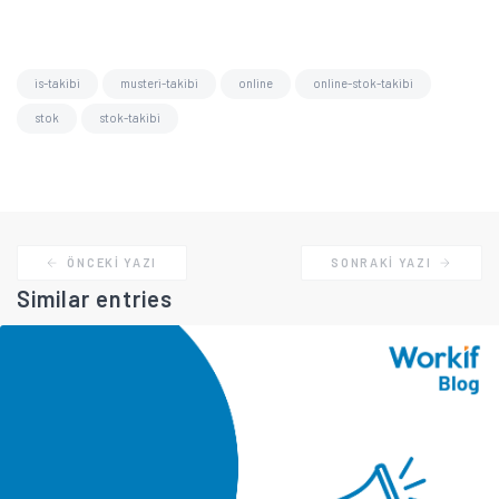
is-takibi
musteri-takibi
online
online-stok-takibi
stok
stok-takibi
ÖNCEKI YAZI
SONRAKI YAZI
Similar entries