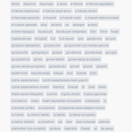
döviz
düşünce
duyurular
e-arşiv
e-fatura
e-fatura-aşamaları
e-fatura-başvurusu
e-fatura-nasıl-alınır
e-fatura-süreci
e-faturaya-geçmek
e-ticaret
e-ticaret-nedir
e-ticaret-sitesi-kurmak
e-ticaret-yapmak
ekip
ekleme
en
entegre
erdem
erdem-karagoz
facebook
facebook-reklamları
fikir
filtre
fırsat
fiyatlandırma
fotoğraf
full
full-surum
geç
geliştirme
girişim
girişimci-destekleri
girişimciler
girişimciler-için-melek-yatırım
girişimcilik
gittigidiyor
global
gönderme
göndermek
google
googledrive
görev
gorev-takibi
gorev-takip-programı
gorev-verme-programı
görevlendir
görsel
güçler
güvenli
hedef-kitle
hepsiburada
hikaye
hızlı
hizmet
hobi
içerik-pazarlaması
içerik-pazarlaması-nasıl-yapılır
içerik-pazarlaması-önemi
identity
ihracat
ik
ikna
ilham
ilham-veren-hikayeler
indirim
ingiliz-diziler
ingiliz-yapimlar
innovation
insan
insan-kaynakları-programı
instagram
iş
iş-bulma-yolları
iş-büyütme
iş-hayatına-nasıl-adapte-olunur
iş-listesi
iş-süreci-takibi
is-takibi
iş-takip-programı
is-takip-sistemi
iş-yönetimi
işe
isler
işler-yolunda
işletme
işletmeler-için-iş-takibi
işlistesi
istatistik
ithalat
iyi
jia-jiang