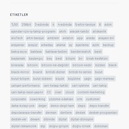
ETIKETLER
%50
256bit
3-adımda
4
4-adımda
5-altın-tavsiye
6
adım
ajanslar-için-iş-takip-programı
akıllı
alacak-takibi
aliskanlik
AloTech
altın-tavsiye
amblem
anlatım
app
arada
arayanı-bil
arayanlar
arayüz
arkadaş
atama
ay
ayarlama
aylık
backup
bakış-açısı
baklava
baklava-tadimi
bandersnatch
basit
başlamak
başlangıç
beş
best
bilişim
bir
birak-kesfetsin
birarada
bitcoin
bitcoin-ne-değildir
bitcoin-nedir
bizden
black
black-mirror
board
british-diziler
british-tv-series
bulut
bulut-bilişim
bulut-sistemi
büyük
büyütme
çağrı
çağrı-merkezi
çalışan-performansı
cari-hesap-takibi
cari-işletme
cari-takip
cari-takip-nasıl-yapılır
CC
civar
cloud
content-marketing
corporate
coworking
çözüme-odaklan
crm
customer
daha-kolayı-yok
değer
demo-degil-tam
depo
depo-transfer
depolararası-transfer
derman
dertlere
destek
destek-programları
destek-ver
devam
dibinde
dijital
dijital-dönüşüm
dijital-reklamcilik
dip
doğru-girişim
doğru-örnek
doküman