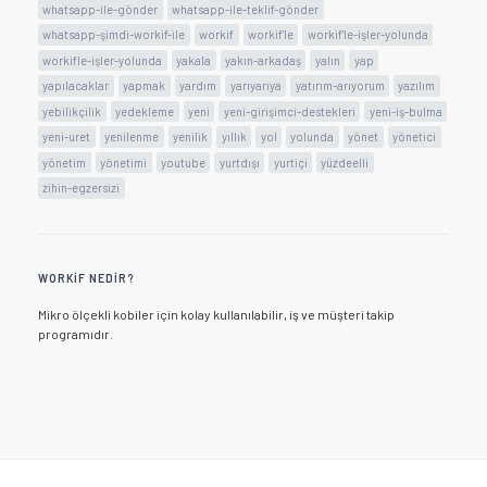
whatsapp-ile-gönder
whatsapp-ile-teklif-gönder
whatsapp-şimdi-workif-ile
workif
workif'le
workif'le-işler-yolunda
workifle-işler-yolunda
yakala
yakın-arkadaş
yalın
yap
yapılacaklar
yapmak
yardım
yarıyarıya
yatırım-arıyorum
yazılım
yebilikçilik
yedekleme
yeni
yeni-girişimci-destekleri
yeni-iş-bulma
yeni-uret
yenilenme
yenilik
yıllık
yol
yolunda
yönet
yönetici
yönetim
yönetimi
youtube
yurtdışı
yurtiçi
yüzdeelli
zihin-egzersizi
WORKIF NEDIR?
Mikro ölçekli kobiler için kolay kullanılabilir, iş ve müşteri takip
programıdır.