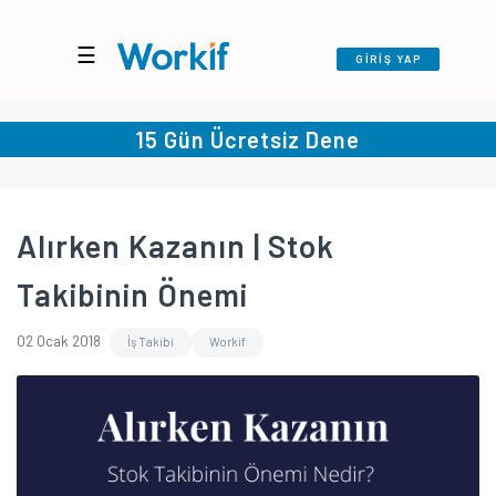
☰
GİRİŞ YAP
15 Gün Ücretsiz Dene
Alırken Kazanın | Stok
Takibinin Önemi
02 Ocak 2018
İş Takibi
Workif