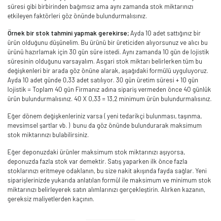
süresi gibi birbirinden bağımsız ama aynı zamanda stok miktarınızı
etkileyen faktörleri göz önünde bulundurmalısınız.
Örnek bir stok tahmini yapmak gerekirse;
Ayda 10 adet sattığınız bir
ürün olduğunu düşünelim. Bu ürünü bir üreticiden alıyorsunuz ve alıcı bu
ürünü hazırlamak için 30 gün süre istedi. Aynı zamanda 10 gün de lojistik
süresinin olduğunu varsayalım. Asgari stok miktarı belirlerken tüm bu
değişkenleri bir arada göz önüne alarak, aşağıdaki formülü uyguluyoruz.
Ayda 10 adet günde 0,33 adet satılıyor. 30 gün üretim süresi + 10 gün
lojistik = Toplam 40 gün Firmanız adına sipariş vermeden önce 40 günlük
ürün bulundurmalısınız. 40 X 0,33 = 13,2 minimum ürün bulundurmalısınız.
Eğer dönem değişkenleriniz varsa ( yeni tedarikçi bulunması, taşınma,
mevsimsel şartlar vb. ) bunu da göz önünde bulundurarak maksimum
stok miktarınızı bulabilirsiniz.
Eğer deponuzdaki ürünler maksimum stok miktarınızı aşıyorsa,
deponuzda fazla stok var demektir. Satış yaparken ilk önce fazla
stoklarınızı eritmeye odaklanın, bu size nakit akışında fayda sağlar. Yeni
siparişlerinizde yukarıda anlatılan formül ile maksimum ve minimum stok
miktarınızı belirleyerek satın alımlarınızı gerçekleştirin. Alırken kazanın,
gereksiz maliyetlerden kaçının.