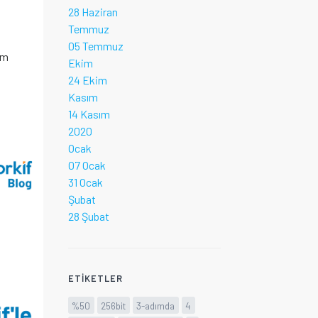
28 Haziran
Temmuz
05 Temmuz
üm
Ekim
24 Ekim
Kasım
14 Kasım
2020
Ocak
07 Ocak
31 Ocak
Şubat
28 Şubat
ETIKETLER
%50
256bit
3-adımda
4