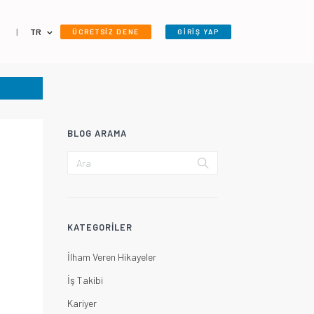
|
TR
ÜCRETSİZ DENE
GİRİŞ YAP
BLOG ARAMA
KATEGORILER
İlham Veren Hikayeler
İş Takibi
Kariyer