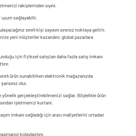
tmenizi rakiplerinden sıyırır.
i uyum sağlayabilir.
şacağınız sınırlı kişi sayısını sınırsız noktaya getirir.
nize yeni müşteriler kazandırır, global pazarlara
unduğu için fiziksel satıştan daha fazla satış imkanı
tırır.
ınırlı ürün sunabilirken elektronik mağazanızda
 şansınız olur.
be yönelik gerçekleştirebilmenizi sağlar. Böylelikle ürün
ısından işletmenizi kurtarır.
aşım imkanı sağladığı için aracı maliyetlerini ortadan
apmanızı kolaylaştırır.