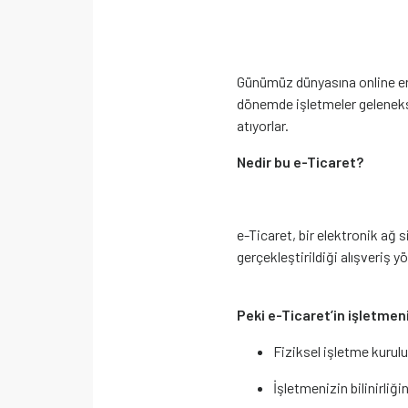
Günümüz dünyasına online eri
dönemde işletmeler gelenekse
atıyorlar.
Nedir bu e-Ticaret?
e-Ticaret, bir elektronik ağ 
gerçekleştirildiği alışveriş y
Peki e-Ticaret’in işletmen
Fiziksel işletme kurulu
İşletmenizin bilinirliğini