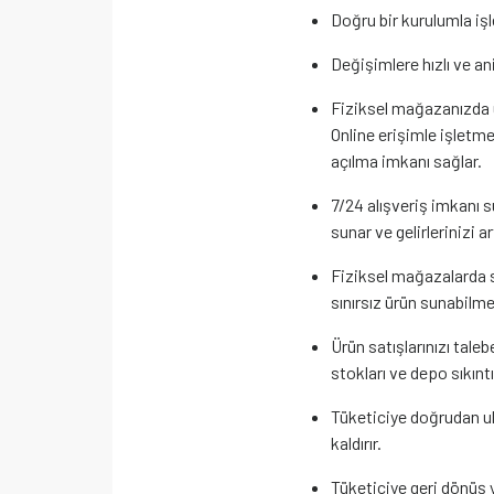
Doğru bir kurulumla işle
Değişimlere hızlı ve an
Fiziksel mağazanızda ula
Online erişimle işletme
açılma imkanı sağlar.
7/24 alışveriş imkanı s
sunar ve gelirlerinizi art
Fiziksel mağazalarda s
sınırsız ürün sunabilme
Ürün satışlarınızı tale
stokları ve depo sıkınt
Tüketiciye doğrudan ul
kaldırır.
Tüketiciye geri dönüş y