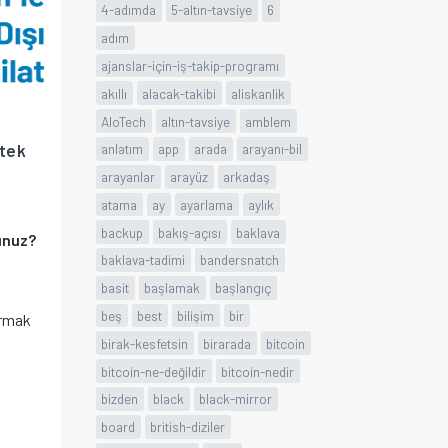
4-adımda
5-altın-tavsiye
6
adım
ajanslar-için-iş-takip-programı
akıllı
alacak-takibi
aliskanlik
AloTech
altın-tavsiye
amblem
tek
anlatım
app
arada
arayanı-bil
arayanlar
arayüz
arkadaş
atama
ay
ayarlama
aylık
backup
bakış-açısı
baklava
unuz?
baklava-tadimi
bandersnatch
basit
başlamak
başlangıç
beş
best
bilişim
bir
ırmak
birak-kesfetsin
birarada
bitcoin
bitcoin-ne-değildir
bitcoin-nedir
bizden
black
black-mirror
board
british-diziler