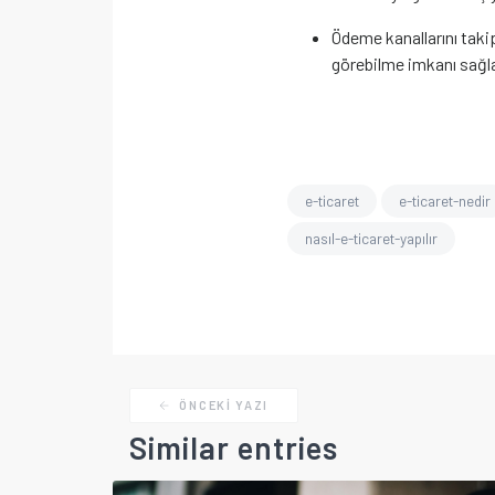
Ödeme kanallarını taki
görebilme imkanı sağla
e-ticaret
e-ticaret-nedir
nasıl-e-ticaret-yapılır
ÖNCEKI YAZI
Similar entries