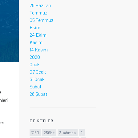
28 Haziran
Temmuz
05 Temmuz
Ekim
24 Ekim
Kasım
14 Kasım
2020
Ocak
07 Ocak
31 Ocak
Şubat
7
28 Şubat
mleri
ETIKETLER
ler
%50
256bit
3-adımda
4