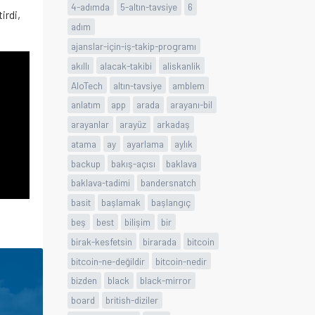
4-adımda
5-altın-tavsiye
6
irdi,
adım
ajanslar-için-iş-takip-programı
akıllı
alacak-takibi
aliskanlik
AloTech
altın-tavsiye
amblem
anlatım
app
arada
arayanı-bil
arayanlar
arayüz
arkadaş
atama
ay
ayarlama
aylık
backup
bakış-açısı
baklava
baklava-tadimi
bandersnatch
basit
başlamak
başlangıç
beş
best
bilişim
bir
birak-kesfetsin
birarada
bitcoin
bitcoin-ne-değildir
bitcoin-nedir
bizden
black
black-mirror
board
british-diziler