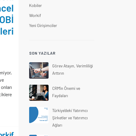
Kobiler
Workif
Yeni Girişimciler
SON YAZILAR
Görev Atayın, Verimliliği
eniyor,
Arttırın
ve
 onları
CRM'in Önemi ve
tiklere
Faydaları
Türkiye'deki Yatırımcı
Şirketler ve Yatırımcı
Ağları