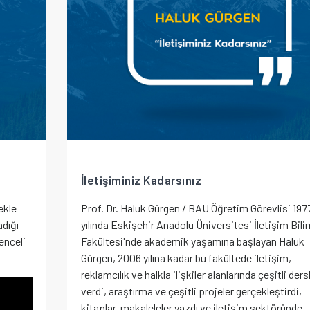
İletişiminiz Kadarsınız
ekle
Prof. Dr. Haluk Gürgen / BAU Öğretim Görevlisi 197
adığı
yılında Eskişehir Anadolu Üniversitesi İletişim Bili
lenceli
Fakültesi'nde akademik yaşamına başlayan Haluk
Gürgen, 2006 yılına kadar bu fakültede iletişim,
reklamcılık ve halkla ilişkiler alanlarında çeşitli ders
verdi, araştırma ve çeşitli projeler gerçekleştirdi,
kitaplar, makaleleler yazdı ve iletişim sektöründe